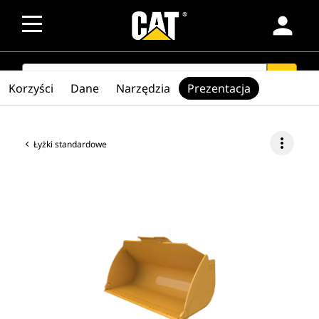
person
SEARCH
search
Korzyści
Dane
Narzędzia
Prezentacja
more_vert
Łyżki standardowe