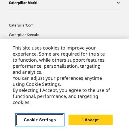
Caterpillar Marki
Caterpillar.com
Caterpillar Kontakt
Caterpillar Kontakt
This site uses cookies to improve your
experience. Some are required for the site
Moje Preferencje Marketingowe
to function, while others support features,
Site Map
performance, personalization, targeting,
and analytics.
Cookie Settings
You can adjust your preferences anytime
Legal
using Cookie Settings.
By selecting I Accept, you agree to the use of
Privacy
functional, performance, and targeting
cookies.
Europe - Polish
© 2026 Caterpillar. Wszelkie prawa zastrzeżone.
Cookie Settings
I Accept