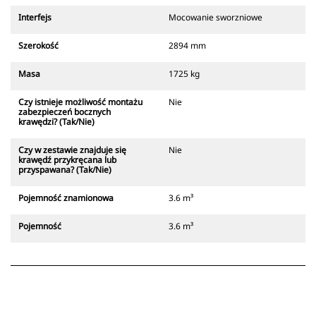
Interfejs
Mocowanie sworzniowe
Szerokość
2894 mm
Masa
1725 kg
Czy istnieje możliwość montażu
Nie
zabezpieczeń bocznych
krawędzi? (Tak/Nie)
Czy w zestawie znajduje się
Nie
krawędź przykręcana lub
przyspawana? (Tak/Nie)
Pojemność znamionowa
3.6 m³
Pojemność
3.6 m³