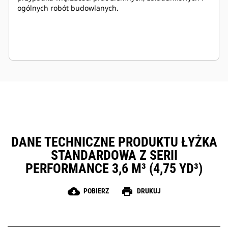
ogólnych robót budowlanych.
DANE TECHNICZNE PRODUKTU ŁYŻKA
STANDARDOWA Z SERII
PERFORMANCE 3,6 M³ (4,75 YD³)
cloud_download
print
POBIERZ
DRUKUJ