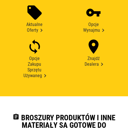
Aktualne
Opcje
Oferty
Wynajmu
Opcje
Znajdź
Zakupu
Dealera
Sprzętu
Używaneg
assignment
BROSZURY PRODUKTÓW I INNE
MATERIAŁY SĄ GOTOWE DO