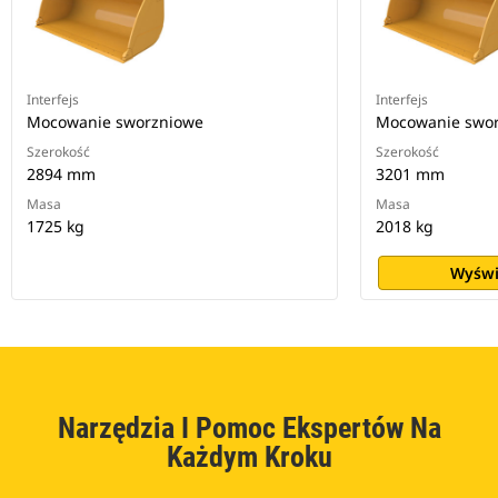
Interfejs
Interfejs
Mocowanie sworzniowe
Mocowanie swo
Szerokość
Szerokość
2894 mm
3201 mm
Masa
Masa
1725 kg
2018 kg
Wyświ
Narzędzia I Pomoc Ekspertów Na
Każdym Kroku