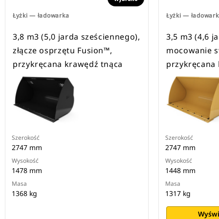
Łyżki — ładowarka
Łyżki — ładowar
3,8 m3 (5,0 jarda sześciennego),
3,5 m3 (4,6 j
złącze osprzętu Fusion™,
mocowanie s
przykręcana krawędź tnąca
przykręcana 
Szerokość
Szerokość
2747 mm
2747 mm
Wysokość
Wysokość
1478 mm
1448 mm
Masa
Masa
1368 kg
1317 kg
Wyświ