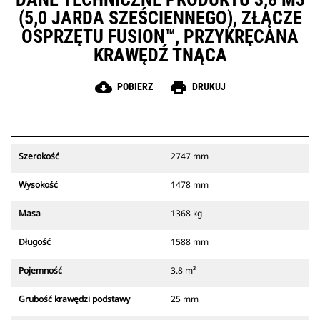
(5,0 JARDA SZEŚCIENNEGO), ZŁĄCZE
OSPRZĘTU FUSION™, PRZYKRĘCANA
KRAWĘDŹ TNĄCA
cloud_download
print
POBIERZ
DRUKUJ
Szerokość
2747 mm
Wysokość
1478 mm
Masa
1368 kg
Długość
1588 mm
Pojemność
3.8 m³
Grubość krawędzi podstawy
25 mm