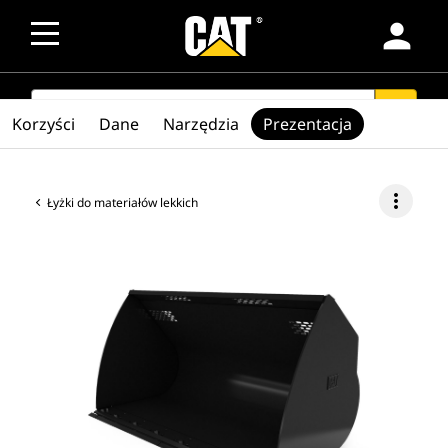
person
SEARCH
search
Korzyści
Dane
Narzędzia
Prezentacja
more_vert
Łyżki do materiałów lekkich