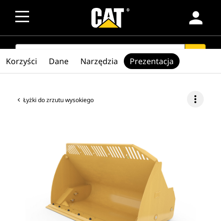
person
SEARCH
search
Korzyści
Dane
Narzędzia
Prezentacja
more_vert
Łyżki do zrzutu wysokiego