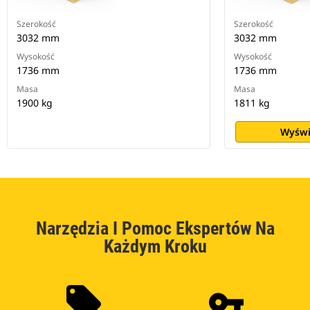
Szerokość
Szerokość
3032 mm
3032 mm
Wysokość
Wysokość
1736 mm
1736 mm
Masa
Masa
1900 kg
1811 kg
Wyświ
Narzędzia I Pomoc Ekspertów Na
Każdym Kroku