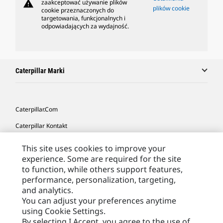
warning
zaakceptować używanie plików
plików cookie
cookie przeznaczonych do
targetowania, funkcjonalnych i
odpowiadających za wydajność.
Caterpillar Marki
Caterpillar.com
Caterpillar Kontakt
Caterpillar Kontakt
This site uses cookies to improve your
experience. Some are required for the site
Moje Preferencje Marketingowe
to function, while others support features,
Site Map
performance, personalization, targeting,
and analytics.
Cookie Settings
You can adjust your preferences anytime
Legal
using Cookie Settings.
By selecting I Accept, you agree to the use of