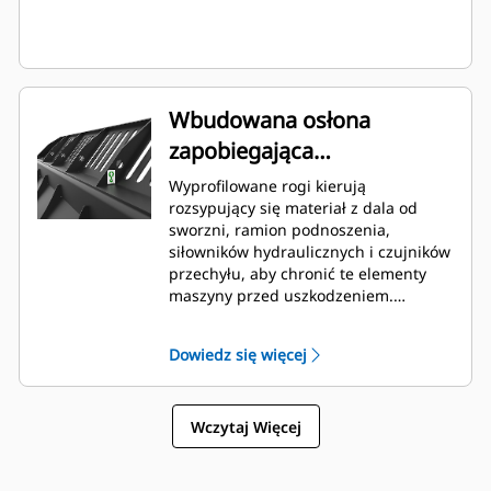
Wbudowana osłona
zapobiegająca
rozsypywaniu materiału
Wyprofilowane rogi kierują
rozsypujący się materiał z dala od
sworzni, ramion podnoszenia,
siłowników hydraulicznych i czujników
przechyłu, aby chronić te elementy
maszyny przed uszkodzeniem.
Formuje nasypywany materiał w stos,
aby zapewnić dobrą widoczność do
Dowiedz się więcej
przodu i uniknąć uszkodzenia rogów
podczas zrzutu.
Wczytaj Więcej