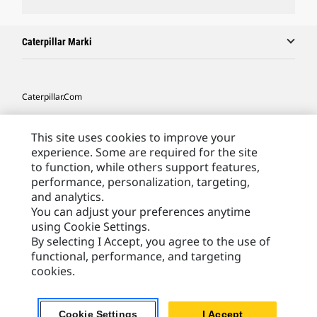
Caterpillar Marki
Caterpillar.com
Caterpillar Kontakt
This site uses cookies to improve your
Caterpillar Kontakt
experience. Some are required for the site
to function, while others support features,
Moje Preferencje Marketingowe
performance, personalization, targeting,
Site Map
and analytics.
You can adjust your preferences anytime
Cookie Settings
using Cookie Settings.
Legal
By selecting I Accept, you agree to the use of
functional, performance, and targeting
Privacy
cookies.
Europe - Polish
© 2026 Caterpillar. Wszelkie prawa zastrzeżone.
Cookie Settings
I Accept