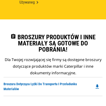
Używaneg
assignment
BROSZURY PRODUKTÓW I INNE
MATERIAŁY SĄ GOTOWE DO
POBRANIA!
Dla Twojej rozwijającej się firmy są dostępne broszury
dotyczące produktów marki Caterpillar i inne
dokumenty informacyjne.
Do
Broszura Dotycząca Łyżki Do Transportu I Przeładunku
file_download
P
Materiałów
O
in
a