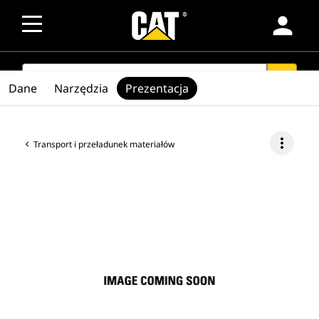
person
SEARCH
search
Dane
Narzędzia
Prezentacja
more_vert
Transport i przeładunek materiałów