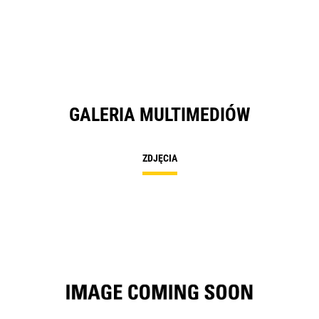
N
Ta
GALERIA MULTIMEDIÓW
ZDJĘCIA