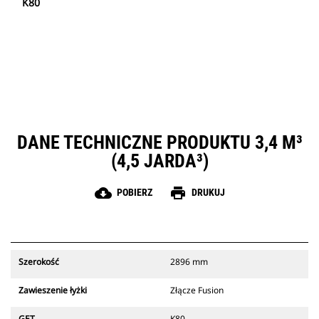
K80
DANE TECHNICZNE PRODUKTU 3,4 M³
(4,5 JARDA³)
cloud_download
print
POBIERZ
DRUKUJ
Szerokość
2896 mm
Zawieszenie łyżki
Złącze Fusion
GET
K80