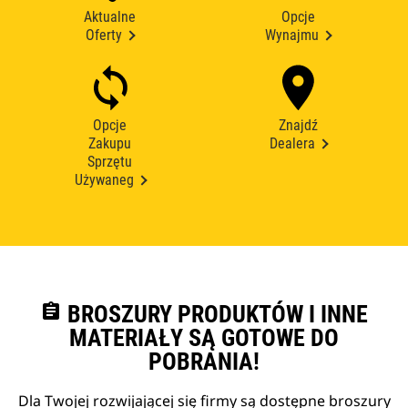
Aktualne
Opcje
Oferty
Wynajmu
Opcje
Znajdź
Zakupu
Dealera
Sprzętu
Używaneg
assignment
BROSZURY PRODUKTÓW I INNE
MATERIAŁY SĄ GOTOWE DO
POBRANIA!
Dla Twojej rozwijającej się firmy są dostępne broszury