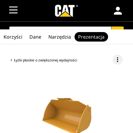
person
SEARCH
search
Korzyści
Dane
Narzędzia
Prezentacja
more_vert
Łyżki płaskie o zwiększonej wydajności