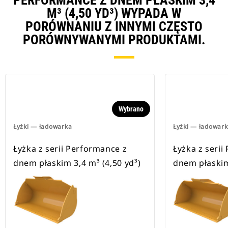
PERFORMANCE Z DNEM PŁASKIM 3,4
M³ (4,50 YD³) WYPADA W
PORÓWNANIU Z INNYMI CZĘSTO
PORÓWNYWANYMI PRODUKTAMI.
Wybrano
Łyżki — ładowarka
Łyżki — ładowar
Łyżka z serii Performance z
Łyżka z serii
dnem płaskim 3,4 m³ (4,50 yd³)
dnem płaskim