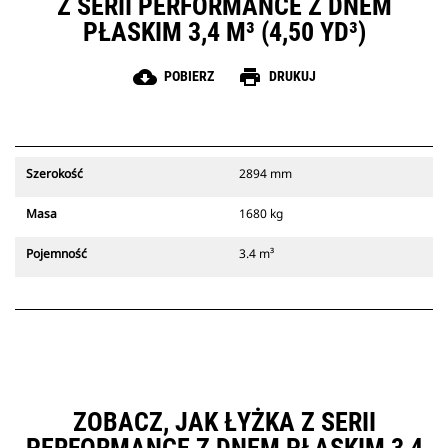
Z SERII PERFORMANCE Z DNEM
PŁASKIM 3,4 M³ (4,50 YD³)
cloud_download
print
POBIERZ
DRUKUJ
Szerokość
2894 mm
Masa
1680 kg
Pojemność
3.4 m³
ZOBACZ, JAK ŁYŻKA Z SERII