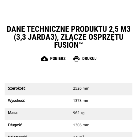
DANE TECHNICZNE PRODUKTU 2,5 M3
(3,3 JARDA3), ZŁĄCZE OSPRZĘTU
FUSION™
cloud_download
print
POBIERZ
DRUKUJ
Szerokość
2520 mm
Wysokość
1378 mm
Masa
962 kg
Długość
1306 mm