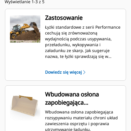
Wyświetlanie 1-3 z 5
Zastosowanie
Łyżki standardowe z serii Performance
cechują się zrównoważoną
wydajnością podczas usypywania,
przeładunku, wykopywania i
załadunku ze skarp. Jak sugeruje
nazwa, te łyżki sprawdzają się w
załadunku z hałd i skarp. Zostały
zaprojektowane do stosowania przy
Dowiedz się więcej
standardowych siłach odspajania i
standardowej twardości materiałów.
Idealne do przeciągania materiału do
tyłu i równania. Współczynnik
Wbudowana osłona
napełnienia łyżek o zwiększonej
zapobiegająca
wydajności może wynosić nawet 115%
znamionowej pojemności.
rozsypywaniu materiału
Wbudowana osłona zapobiegająca
rozsypywaniu materiału chroni układ
zawieszenia osprzętu i poprawia
utrzymywanie ładunku.