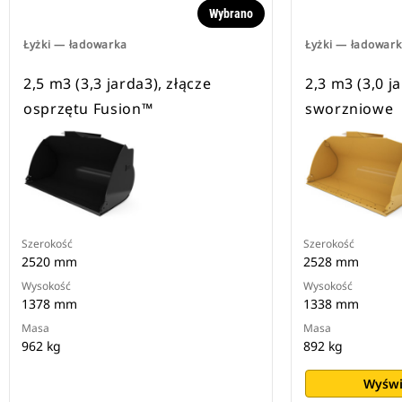
Wybrano
Łyżki — ładowarka
Łyżki — ładowar
2,5 m3 (3,3 jarda3), złącze
2,3 m3 (3,0 
osprzętu Fusion™
sworzniowe
Szerokość
Szerokość
2520 mm
2528 mm
Wysokość
Wysokość
1378 mm
1338 mm
Masa
Masa
962 kg
892 kg
Wyświ