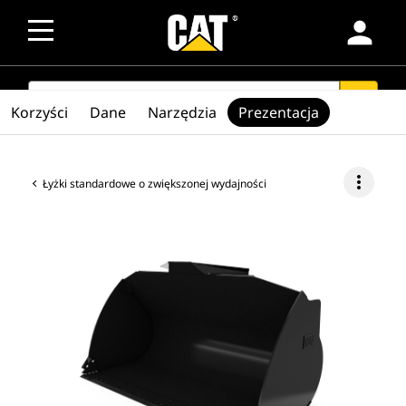
person
SEARCH
search
Korzyści
Dane
Narzędzia
Prezentacja
more_vert
Łyżki standardowe o zwiększonej wydajności