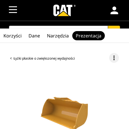
person
SEARCH
search
Korzyści
Dane
Narzędzia
Prezentacja
more_vert
Łyżki płaskie o zwiększonej wydajności