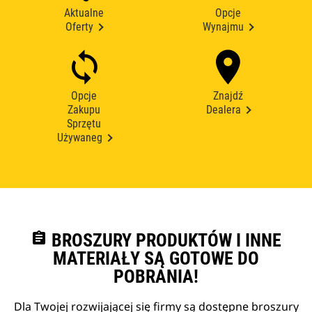
Aktualne
Opcje
Oferty
Wynajmu
Opcje
Znajdź
Zakupu
Dealera
Sprzętu
Używaneg
assignment
BROSZURY PRODUKTÓW I INNE
MATERIAŁY SĄ GOTOWE DO
POBRANIA!
Dla Twojej rozwijającej się firmy są dostępne broszury