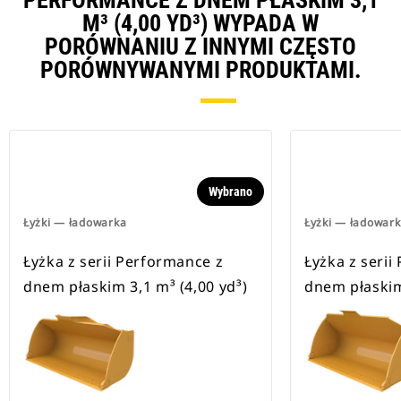
PERFORMANCE Z DNEM PŁASKIM 3,1
M³ (4,00 YD³) WYPADA W
PORÓWNANIU Z INNYMI CZĘSTO
PORÓWNYWANYMI PRODUKTAMI.
Wybrano
Łyżki — ładowarka
Łyżki — ładowar
Łyżka z serii Performance z
Łyżka z serii
dnem płaskim 3,1 m³ (4,00 yd³)
dnem płaskim