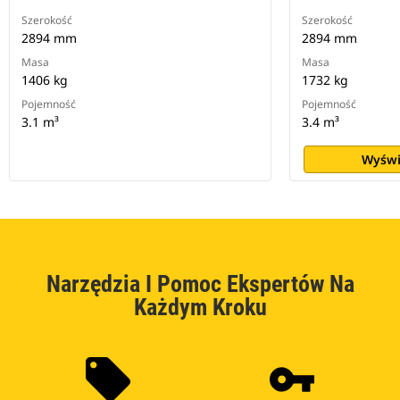
Szerokość
Szerokość
2894 mm
2894 mm
Masa
Masa
1406 kg
1732 kg
Pojemność
Pojemność
3.1 m³
3.4 m³
Wyświ
Narzędzia I Pomoc Ekspertów Na
Każdym Kroku