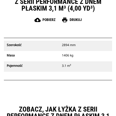
Z SERII PERFORMANCE Z DNEM
PŁASKIM 3,1 M³ (4,00 YD³)
cloud_download
print
POBIERZ
DRUKUJ
Szerokość
2894 mm
Masa
1406 kg
Pojemność
3.1 m³
ZOBACZ, JAK ŁYŻKA Z SERII