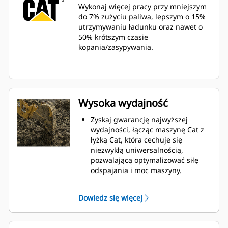
Wykonaj więcej pracy przy mniejszym
do 7% zużyciu paliwa, lepszym o 15%
utrzymywaniu ładunku oraz nawet o
50% krótszym czasie
kopania/zasypywania.
Wysoka wydajność
Zyskaj gwarancję najwyższej
wydajności, łącząc maszynę Cat z
łyżką Cat, która cechuje się
niezwykłą uniwersalnością,
pozwalającą optymalizować siłę
odspajania i moc maszyny.
Profil powłoki o podwójnym
promieniu poprawia przepływ
Dowiedz się więcej
materiału na łyżkę. Zwiększony
prześwit lemiesza zapewnia
zmniejszony opór dolnej części