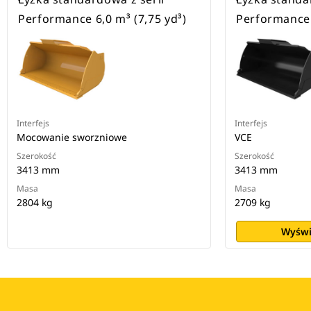
Performance 6,0 m³ (7,75 yd³)
Performance 
Interfejs
Interfejs
Mocowanie sworzniowe
VCE
Szerokość
Szerokość
3413 mm
3413 mm
Masa
Masa
2804 kg
2709 kg
Wyświ