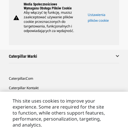
Media Społecznościowe
Wymagana Obsługa Plików Cookie
Aby włączyć tę funkcję, musisz
Ustawienia
warning
zaakceptować używanie plików
plików cookie
cookie przeznaczonych do
targetowania, funkcjonalnych i
odpowiadających za wydajność.
Caterpillar Marki
Caterpillar.com
Caterpillar Kontakt
Caterpillar Kontakt
This site uses cookies to improve your
experience. Some are required for the site
Moje Preferencje Marketingowe
to function, while others support features,
Site Map
performance, personalization, targeting,
and analytics.
Cookie Settings