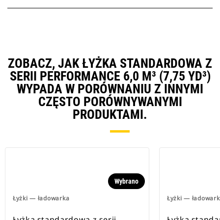
ZOBACZ, JAK ŁYŻKA STANDARDOWA Z
SERII PERFORMANCE 6,0 M³ (7,75 YD³)
WYPADA W PORÓWNANIU Z INNYMI
CZĘSTO PORÓWNYWANYMI
PRODUKTAMI.
Wybrano
Łyżki — ładowarka
Łyżki — ładowar
Łyżka standardowa z serii
Łyżka standa