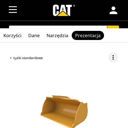
person
SEARCH
search
Korzyści
Dane
Narzędzia
Prezentacja
more_vert
Łyżki standardowe