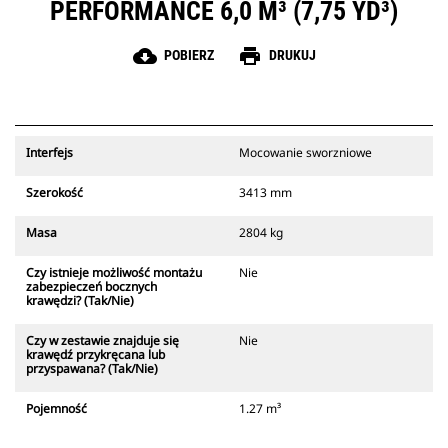
PERFORMANCE 6,0 M³ (7,75 YD³)
cloud_download
print
POBIERZ
DRUKUJ
Interfejs
Mocowanie sworzniowe
Szerokość
3413 mm
Masa
2804 kg
Czy istnieje możliwość montażu
Nie
zabezpieczeń bocznych
krawędzi? (Tak/Nie)
Czy w zestawie znajduje się
Nie
krawędź przykręcana lub
przyspawana? (Tak/Nie)
Pojemność
1.27 m³