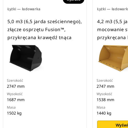
Łyżki — ładowarka
Łyżki — ładowar
5,0 m3 (6,5 jarda sześciennego),
4,2 m3 (5,5 j
złącze osprzętu Fusion™,
mocowanie s
przykręcana krawędź tnąca
przykręcana 
Szerokość
Szerokość
2747 mm
2747 mm
Wysokość
Wysokość
1687 mm
1538 mm
Masa
Masa
1502 kg
1440 kg
Wyświ