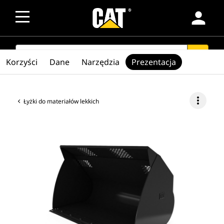
person
SEARCH
search
Korzyści
Dane
Narzędzia
Prezentacja
more_vert
Łyżki do materiałów lekkich