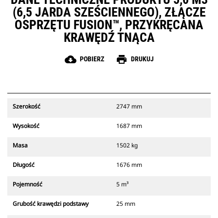
(6,5 JARDA SZEŚCIENNEGO), ZŁĄCZE
OSPRZĘTU FUSION™, PRZYKRĘCANA
KRAWĘDŹ TNĄCA
cloud_download
print
POBIERZ
DRUKUJ
Szerokość
2747 mm
Wysokość
1687 mm
Masa
1502 kg
Długość
1676 mm
Pojemność
5 m³
Grubość krawędzi podstawy
25 mm