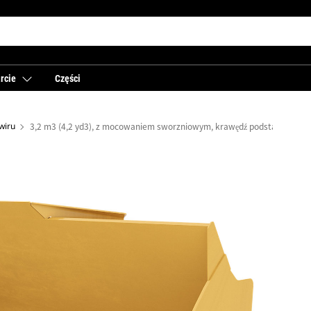
rcie
Części
żwiru
3,2 m3 (4,2 yd3), z mocowaniem sworzniowym, krawędź podstawowa, o