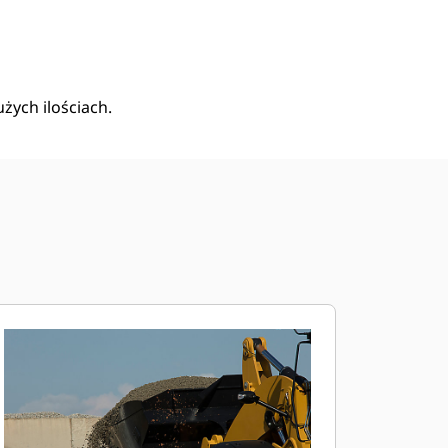
Kup Teraz
Wyślij Zapytanie Ofertowe
żych ilościach.