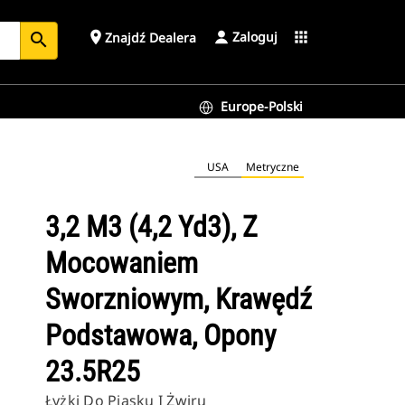
Zaloguj
place
apps
Znajdź Dealera
search
Europe-Polski
pony 23.5R25
USA
Metryczne
3,2 M3 (4,2 Yd3), Z
Mocowaniem
Sworzniowym, Krawędź
Podstawowa, Opony
23.5R25
Łyżki Do Piasku I Żwiru