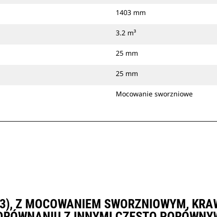
1403 mm
3.2 m³
25 mm
25 mm
Mocowanie sworzniowe
 YD3), Z MOCOWANIEM SWORZNIOWYM, K
PORÓWNANIU Z INNYMI CZĘSTO PORÓWNY