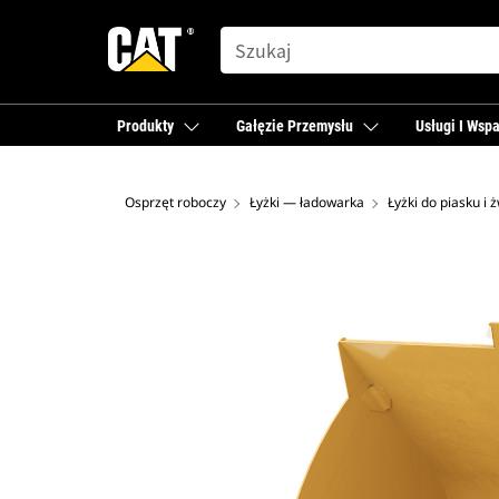
SEARCH
Produkty
Gałęzie Przemysłu
Usługi I Wspa
Osprzęt roboczy
Łyżki — ładowarka
Łyżki do piasku i 