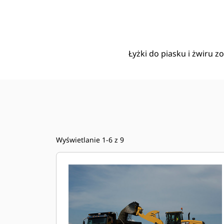
3,2 M3 (4,2 Yd3), Z Mocowaniem Sworzniowym, Krawędź Podstawowa, Opony 23.5R25
Kor
Zmień model
Łyżki do piasku i żwiru 
Wyświetlanie 1-6 z 9