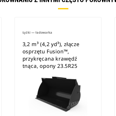
Łyżki — ładowarka
3,2 m³ (4,2 yd³), złącze
osprzętu Fusion™,
przykręcana krawędź
tnąca, opony 23.5R25