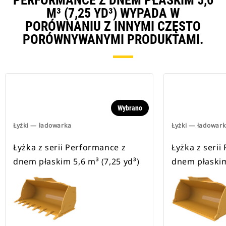
PERFORMANCE Z DNEM PŁASKIM 5,6
M³ (7,25 YD³) WYPADA W
PORÓWNANIU Z INNYMI CZĘSTO
PORÓWNYWANYMI PRODUKTAMI.
Wybrano
Łyżki — ładowarka
Łyżki — ładowar
Łyżka z serii Performance z
Łyżka z serii
dnem płaskim 5,6 m³ (7,25 yd³)
dnem płaskim