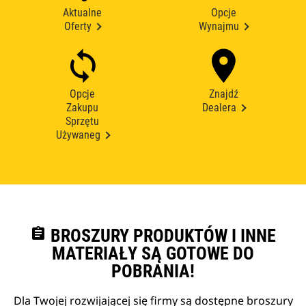
Aktualne
Opcje
Oferty
Wynajmu
Opcje
Znajdź
Zakupu
Dealera
Sprzętu
Używaneg
assignment
BROSZURY PRODUKTÓW I INNE
MATERIAŁY SĄ GOTOWE DO
POBRANIA!
Dla Twojej rozwijającej się firmy są dostępne broszury