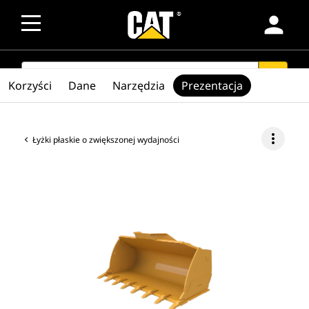
person
SEARCH
search
Korzyści
Dane
Narzędzia
Prezentacja
more_vert
Łyżki płaskie o zwiększonej wydajności