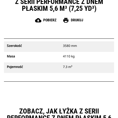
Z SERII PERFORMANCE Z DNEM
PŁASKIM 5,6 M³ (7,25 YD³)
cloud_download
print
POBIERZ
DRUKUJ
Szerokość
3580 mm
Masa
4110 kg
Pojemność
7.3 m³
ZOBACZ, JAK ŁYŻKA Z SERII