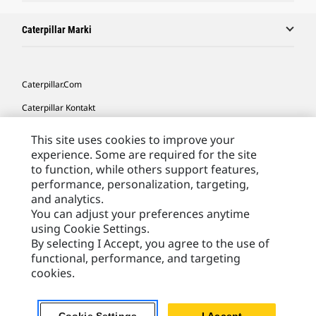
Caterpillar Marki
Caterpillar.com
Caterpillar Kontakt
Caterpillar Kontakt
This site uses cookies to improve your
experience. Some are required for the site
Moje Preferencje Marketingowe
to function, while others support features,
Site Map
performance, personalization, targeting,
and analytics.
Cookie Settings
You can adjust your preferences anytime
Legal
using Cookie Settings.
By selecting I Accept, you agree to the use of
Privacy
functional, performance, and targeting
cookies.
Europe - Polish
© 2026 Caterpillar. Wszelkie prawa zastrzeżone.