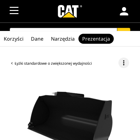
person
SEARCH
search
Korzyści
Dane
Narzędzia
Prezentacja
more_vert
Łyżki standardowe o zwiększonej wydajności