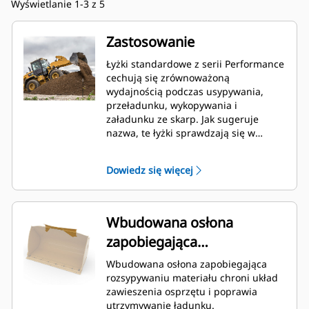
Wyświetlanie 1-3 z 5
Zastosowanie
Łyżki standardowe z serii Performance
cechują się zrównoważoną
wydajnością podczas usypywania,
przeładunku, wykopywania i
załadunku ze skarp. Jak sugeruje
nazwa, te łyżki sprawdzają się w
załadunku z hałd i skarp. Zostały
zaprojektowane do stosowania przy
Dowiedz się więcej
standardowych siłach odspajania i
standardowej twardości materiałów.
Idealne do przeciągania materiału do
tyłu i równania. Współczynnik
Wbudowana osłona
napełnienia łyżek o zwiększonej
zapobiegająca
wydajności może wynosić nawet 115%
znamionowej pojemności.
rozsypywaniu materiału
Wbudowana osłona zapobiegająca
rozsypywaniu materiału chroni układ
zawieszenia osprzętu i poprawia
utrzymywanie ładunku.