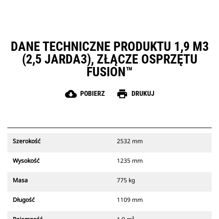
DANE TECHNICZNE PRODUKTU 1,9 M3
(2,5 JARDA3), ZŁĄCZE OSPRZĘTU
FUSION™
cloud_download
print
POBIERZ
DRUKUJ
Szerokość
2532 mm
Wysokość
1235 mm
Masa
775 kg
Długość
1109 mm