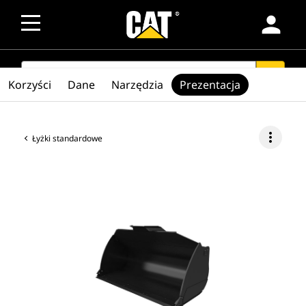
person
SEARCH
search
Korzyści
Dane
Narzędzia
Prezentacja
more_vert
Łyżki standardowe