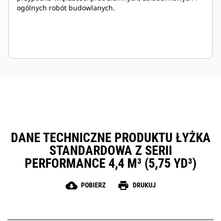
ogólnych robót budowlanych.
DANE TECHNICZNE PRODUKTU ŁYŻKA
STANDARDOWA Z SERII
PERFORMANCE 4,4 M³ (5,75 YD³)
cloud_download
print
POBIERZ
DRUKUJ