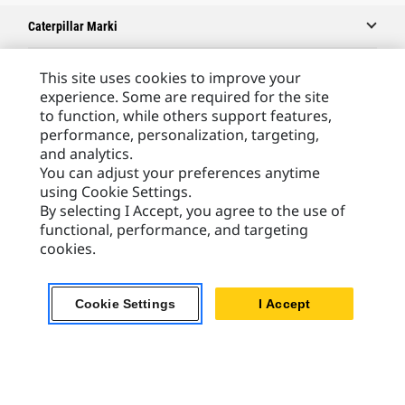
Caterpillar Marki
This site uses cookies to improve your
experience. Some are required for the site
Caterpillar.com
to function, while others support features,
Caterpillar Kontakt
performance, personalization, targeting,
and analytics.
Caterpillar Kontakt
You can adjust your preferences anytime
Moje Preferencje Marketingowe
using Cookie Settings.
By selecting I Accept, you agree to the use of
Site Map
functional, performance, and targeting
Cookie Settings
cookies.
Legal
Cookie Settings
I Accept
Privacy
Europe - Polish
© 2026 Caterpillar. Wszelkie prawa zastrzeżone.