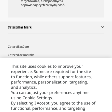
targetowania, funkcjonalnych i
odpowiadających za wydajność.
Caterpillar Marki
Caterpillar.com
Caterpillar Kontakt
Caterpillar Kontakt
This site uses cookies to improve your
experience. Some are required for the site
Moje Preferencje Marketingowe
to function, while others support features,
Site Map
performance, personalization, targeting,
and analytics.
Cookie Settings
You can adjust your preferences anytime
Legal
using Cookie Settings.
By selecting I Accept, you agree to the use of
Privacy
functional, performance, and targeting