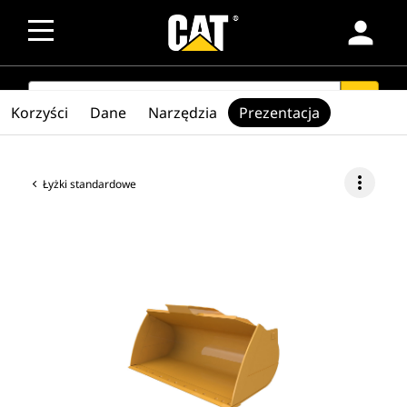
person
SEARCH
search
Korzyści
Dane
Narzędzia
Prezentacja
more_vert
Łyżki standardowe