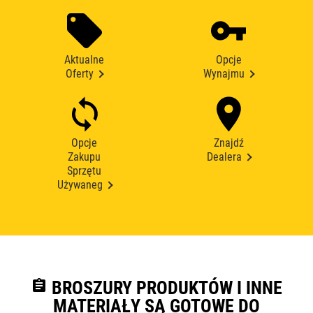
Aktualne
Opcje
Oferty
Wynajmu
Opcje
Znajdź
Zakupu
Dealera
Sprzętu
Używaneg
assignment
BROSZURY PRODUKTÓW I INNE
MATERIAŁY SĄ GOTOWE DO