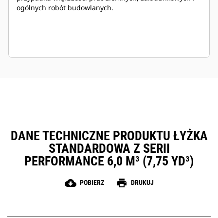
ogólnych robót budowlanych.
DANE TECHNICZNE PRODUKTU ŁYŻKA
STANDARDOWA Z SERII
PERFORMANCE 6,0 M³ (7,75 YD³)
cloud_download
print
POBIERZ
DRUKUJ