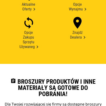
Aktualne
Opcje
Oferty
Wynajmu
Opcje
Znajdź
Zakupu
Dealera
Sprzętu
Używaneg
assignment
BROSZURY PRODUKTÓW I INNE
MATERIAŁY SĄ GOTOWE DO
POBRANIA!
Dla Twojej rozwijającej się firmy są dostępne broszury