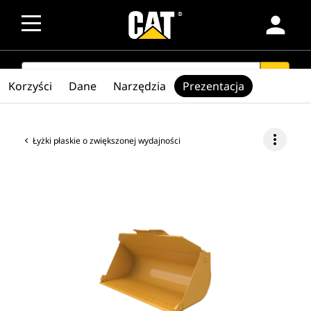
person
SEARCH
search
Korzyści
Dane
Narzędzia
Prezentacja
more_vert
Łyżki płaskie o zwiększonej wydajności