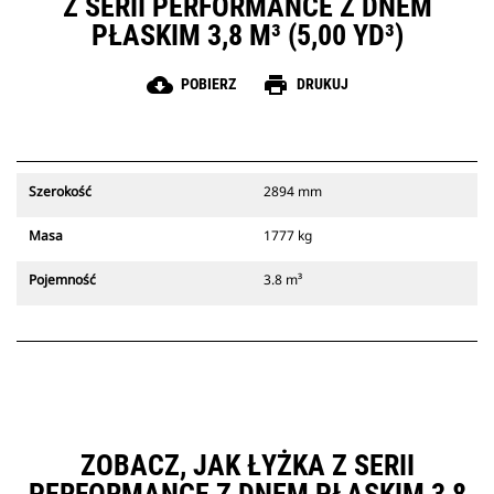
Z SERII PERFORMANCE Z DNEM
PŁASKIM 3,8 M³ (5,00 YD³)
cloud_download
print
POBIERZ
DRUKUJ
Szerokość
2894 mm
Masa
1777 kg
Pojemność
3.8 m³
ZOBACZ, JAK ŁYŻKA Z SERII