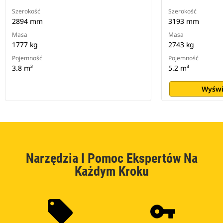
Szerokość
Szerokość
2894 mm
3193 mm
Masa
Masa
1777 kg
2743 kg
Pojemność
Pojemność
3.8 m³
5.2 m³
Wyświ
Narzędzia I Pomoc Ekspertów Na
Każdym Kroku