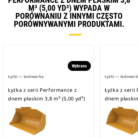
PERFORMANCE Z DNEM PŁASKIM 3,8
M³ (5,00 YD³) WYPADA W
PORÓWNANIU Z INNYMI CZĘSTO
PORÓWNYWANYMI PRODUKTAMI.
Wybrano
Łyżki — ładowarka
Łyżki — ładowar
Łyżka z serii Performance z
Łyżka z serii
dnem płaskim 3,8 m³ (5,00 yd³)
dnem płaskim