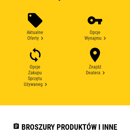
Aktualne
Opcje
Oferty
Wynajmu
Opcje
Znajdź
Zakupu
Dealera
Sprzętu
Używaneg
assignment
BROSZURY PRODUKTÓW I INNE