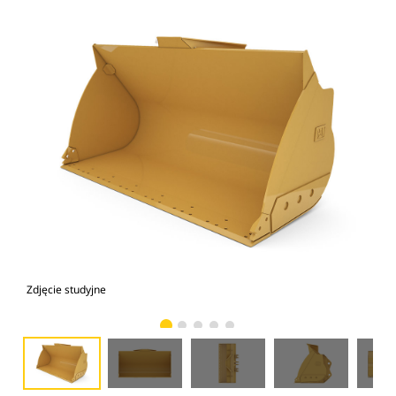
Zdjęcie studyjne
Wid