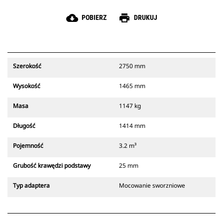
cloud_download
print
POBIERZ
DRUKUJ
Szerokość
2750 mm
Wysokość
1465 mm
Masa
1147 kg
Długość
1414 mm
Pojemność
3.2 m³
Grubość krawędzi podstawy
25 mm
Typ adaptera
Mocowanie sworzniowe