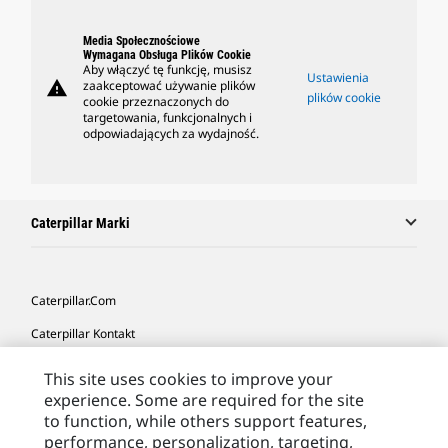
Media Społecznościowe
Wymagana Obsługa Plików Cookie
Aby włączyć tę funkcję, musisz
Ustawienia
warning
zaakceptować używanie plików
plików cookie
cookie przeznaczonych do
targetowania, funkcjonalnych i
odpowiadających za wydajność.
Caterpillar Marki
Caterpillar.com
Caterpillar Kontakt
Caterpillar Kontakt
This site uses cookies to improve your
experience. Some are required for the site
Moje Preferencje Marketingowe
to function, while others support features,
Site Map
performance, personalization, targeting,