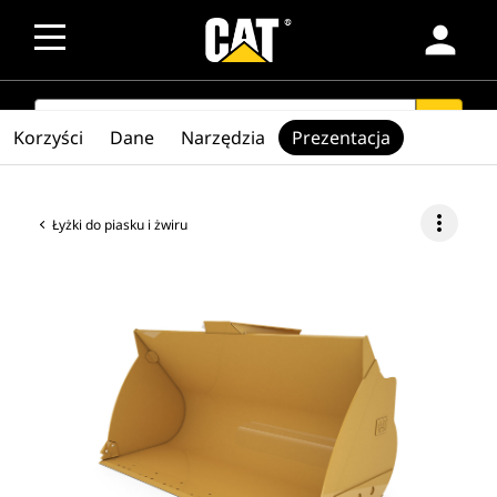
person
SEARCH
search
Korzyści
Dane
Narzędzia
Prezentacja
more_vert
Łyżki do piasku i żwiru