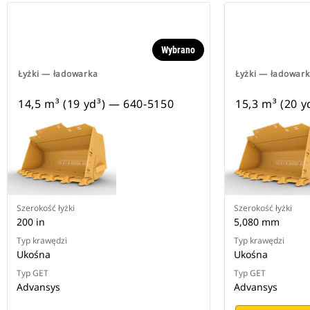
Wybrano
Łyżki — ładowarka
Łyżki — ładowar
14,5 m³ (19 yd³) — 640-5150
15,3 m³ (20 
Szerokość łyżki
Szerokość łyżki
200 in
5,080 mm
Typ krawędzi
Typ krawędzi
Ukośna
Ukośna
Typ GET
Typ GET
Advansys
Advansys