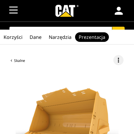
person
SEARCH
search
Korzyści
Dane
Narzędzia
Prezentacja
more_vert
Skalne