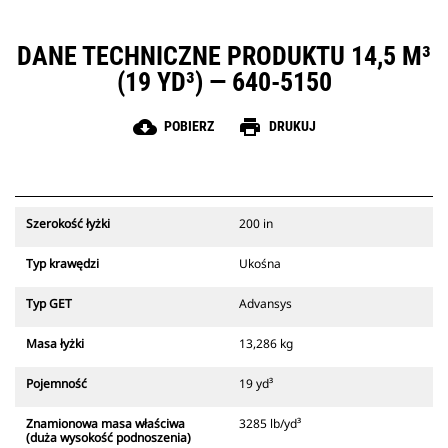
DANE TECHNICZNE PRODUKTU 14,5 M³
(19 YD³) — 640-5150
cloud_download
print
POBIERZ
DRUKUJ
Szerokość łyżki
200 in
Typ krawędzi
Ukośna
Typ GET
Advansys
Masa łyżki
13,286 kg
Pojemność
19 yd³
Znamionowa masa właściwa
3285 lb/yd³
(duża wysokość podnoszenia)