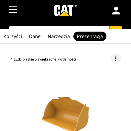
person
SEARCH
search
Korzyści
Dane
Narzędzia
Prezentacja
more_vert
Łyżki płaskie o zwiększonej wydajności