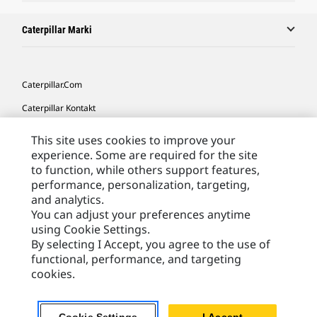
Caterpillar Marki
Caterpillar.com
Caterpillar Kontakt
Caterpillar Kontakt
This site uses cookies to improve your
experience. Some are required for the site
Moje Preferencje Marketingowe
to function, while others support features,
Site Map
performance, personalization, targeting,
and analytics.
Cookie Settings
You can adjust your preferences anytime
Legal
using Cookie Settings.
By selecting I Accept, you agree to the use of
Privacy
functional, performance, and targeting
cookies.
Europe - Polish
© 2026 Caterpillar. Wszelkie prawa zastrzeżone.