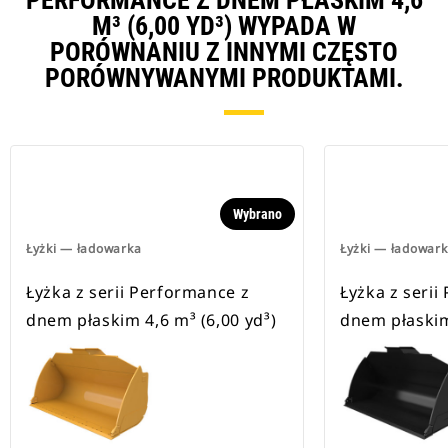
PERFORMANCE Z DNEM PŁASKIM 4,6
M³ (6,00 YD³) WYPADA W
PORÓWNANIU Z INNYMI CZĘSTO
PORÓWNYWANYMI PRODUKTAMI.
Wybrano
Łyżki — ładowarka
Łyżki — ładowar
Łyżka z serii Performance z
Łyżka z serii
dnem płaskim 4,6 m³ (6,00 yd³)
dnem płaskim