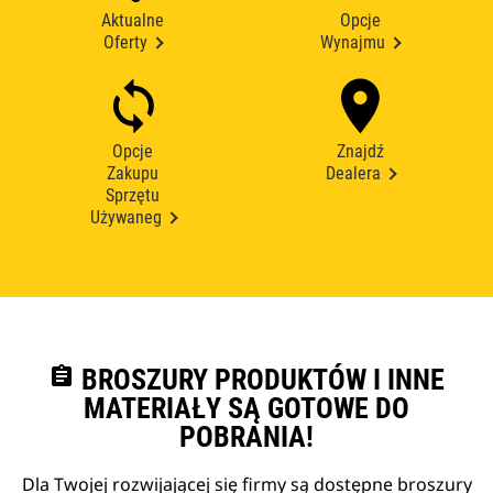
Aktualne
Opcje
Oferty
Wynajmu
Opcje
Znajdź
Zakupu
Dealera
Sprzętu
Używaneg
assignment
BROSZURY PRODUKTÓW I INNE
MATERIAŁY SĄ GOTOWE DO
POBRANIA!
Dla Twojej rozwijającej się firmy są dostępne broszury