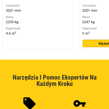
Szerokość
Szerokość
3201 mm
3201 mm
Masa
Masa
2259 kg
2247 kg
Pojemność
Pojemność
4.6 m³
5 m³
Wyświ
Narzędzia I Pomoc Ekspertów Na
Każdym Kroku