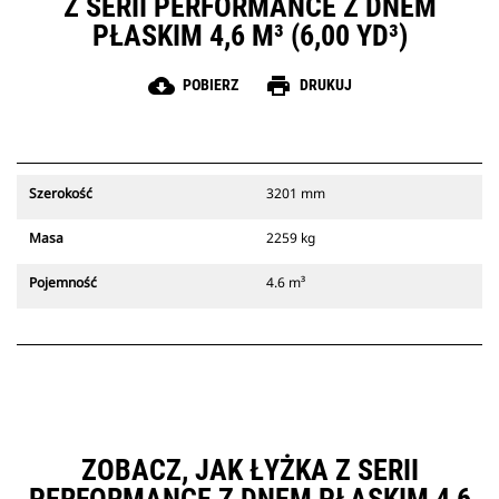
Z SERII PERFORMANCE Z DNEM
PŁASKIM 4,6 M³ (6,00 YD³)
cloud_download
print
POBIERZ
DRUKUJ
Szerokość
3201 mm
Masa
2259 kg
Pojemność
4.6 m³
ZOBACZ, JAK ŁYŻKA Z SERII