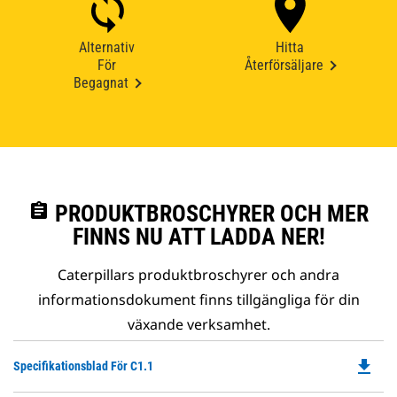
Alternativ
Hitta
För
Återförsäljare
Begagnat
assignment
PRODUKTBROSCHYRER OCH MER
FINNS NU ATT LADDA NER!
Caterpillars produktbroschyrer och andra
informationsdokument finns tillgängliga för din
växande verksamhet.
file_download
Do
Specifikationsblad För C1.1
P