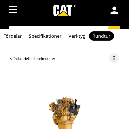
person
SEARCH
search
Fördelar
Specifikationer
Verktyg
Rundtur
more_vert
Industriella dieselmotorer