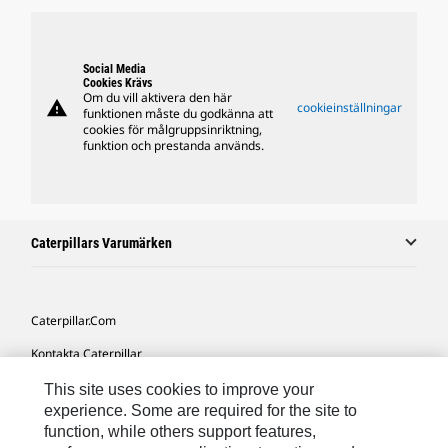
Social Media
Cookies Krävs
Om du vill aktivera den här
warning
cookieinställningar
funktionen måste du godkänna att
cookies för målgruppsinriktning,
funktion och prestanda används.
Caterpillars Varumärken
Caterpillar.com
Kontakta Caterpillar
Mina Marknadsföringspreferenser
This site uses cookies to improve your
experience. Some are required for the site to
Platskarta
function, while others support features,