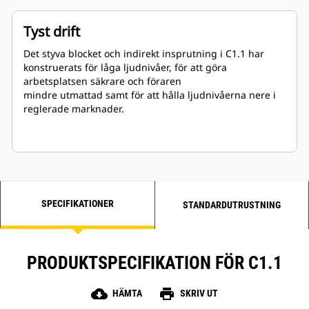
Tyst drift
Det styva blocket och indirekt insprutning i C1.1 har
konstruerats för låga ljudnivåer, för att göra
arbetsplatsen säkrare och föraren
mindre utmattad samt för att hålla ljudnivåerna nere i
reglerade marknader.
SPECIFIKATIONER
STANDARDUTRUSTNING
PRODUKTSPECIFIKATION FÖR C1.1
cloud_download
print
HÄMTA
SKRIV UT