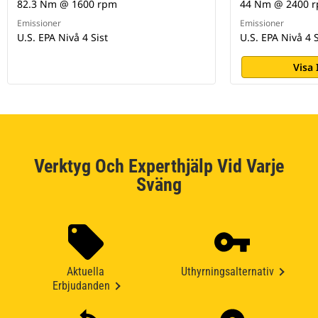
82.3 Nm @ 1600 rpm
44 Nm @ 2400 
Emissioner
Emissioner
U.S. EPA Nivå 4 Sist
U.S. EPA Nivå 4 S
Visa
Verktyg Och Experthjälp Vid Varje
Sväng
Aktuella
Uthyrningsalternativ
Erbjudanden