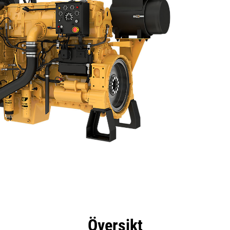
delar
Specifikationer
Verktyg
Rundtur
Översikt