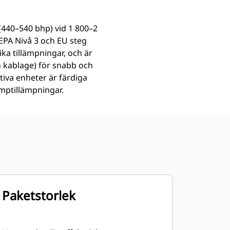
 (440–540 bhp) vid 1 800–2
EPA Nivå 3 och EU steg
ika tillämpningar, och är
 kablage) för snabb och
tiva enheter är färdiga
mptillämpningar.
Paketstorlek