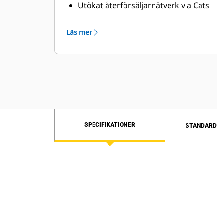
Utökat återförsäljarnätverk via Cats
ISD-program (Industrial Service
Distributor)
Läs mer
SPECIFIKATIONER
STANDARD