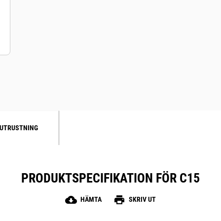
UTRUSTNING
PRODUKTSPECIFIKATION FÖR C15
cloud_download
print
HÄMTA
SKRIV UT