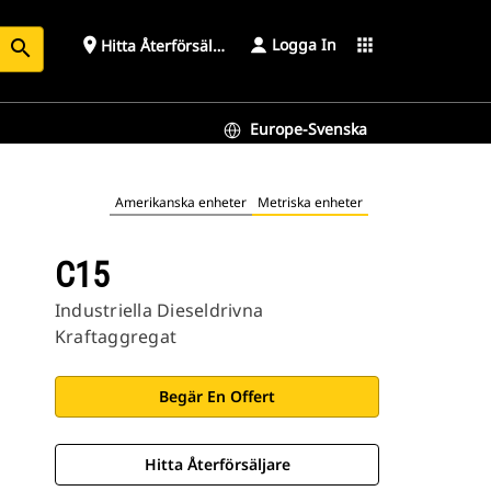
Logga In
place
apps
Hitta Återförsäljare
search
Europe-Svenska
Amerikanska enheter
Metriska enheter
C15
Industriella Dieseldrivna
Kraftaggregat
Begär En Offert
Hitta Återförsäljare