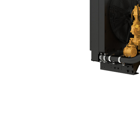
C15
För
Ändra modell