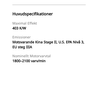
Huvudspecifikationer
Maximal Effekt
403 K/W
Emissioner
Motsvarande Kina Stage II, U.S. EPA Nivå 3,
EU steg IIIA
Nominellt Motorvarvtal
1800–2100 varv/min
Hitta Återförsäljare
Begär En Offert