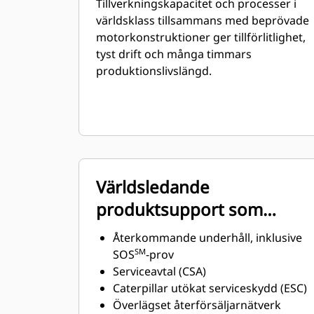
Tillverkningskapacitet och processer i
världsklass tillsammans med beprövade
motorkonstruktioner ger tillförlitlighet,
tyst drift och många timmars
produktionslivslängd.
Världsledande
produktsupport som
erbjuds genom Cat:s
Återkommande underhåll, inklusive
globala återförsäljarnät
SM
SOS
-prov
Serviceavtal (CSA)
Caterpillar utökat serviceskydd (ESC)
Överlägset återförsäljarnätverk