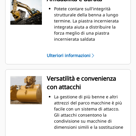
manutenzione.
I consumi di carburante si
Potete contare sull'integrità
innalzano sensibilmente durante
strutturale della benna a lungo
le operazioni di scavo. Le benne
termine. La piastra incernierata
Cat sono progettate per tagliare il
integrata aiuta a distribuire la
materiale in modo veloce e
forza meglio di una piastra
migliorare il rendimento operativo
incernierata saldata
globale della macchina.
Le benne Cat sono fabbricate con
Caricate più materiale in meno
elevata forza, in acciaio con
Ulteriori informazioni
tempo. La forma e i fianchi della
resistenza all'abrasione,
benna mantengono la maggior
specialmente per i componenti
parte del materiale nella benna
con usura eccessiva
durante il carico.
Proteggete aree della benna più
Versatilità e convenienza
importanti e sottoposte a usura
con attacchi
elevata con le parti di usura (GET,
Ground Engaging Tools) Cat
La gestione di più benne e altri
Aumentate la produzione in
attrezzi del parco macchine è più
applicazioni impegnative,
facile con un sistema di attacco.
migliorate la penetrazione dei
Gli attacchi consentono la
materiali e accelerate i cicli con
condivisione su macchine di
Cat
Advansys
GET
®
™
dimensioni simili e la sostituzione
Accelerate l'installazione e la
delle attrezzature in pochi secondi