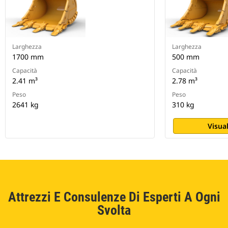
Larghezza
Larghezza
1700 mm
500 mm
Capacità
Capacità
2.41 m³
2.78 m³
Peso
Peso
2641 kg
310 kg
Visual
Attrezzi E Consulenze Di Esperti A Ogni
Svolta