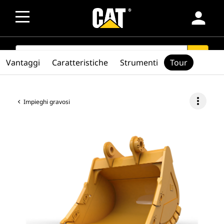
person
SEARCH
search
Vantaggi
Caratteristiche
Strumenti
Tour
more_vert
Impieghi gravosi