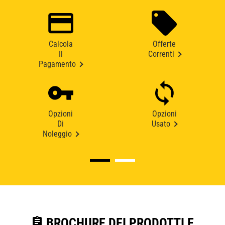
Calcola
Offerte
Il
Correnti
Pagamento
Opzioni
Opzioni
Di
Usato
Noleggio
assignment
BROCHURE DEI PRODOTTI E