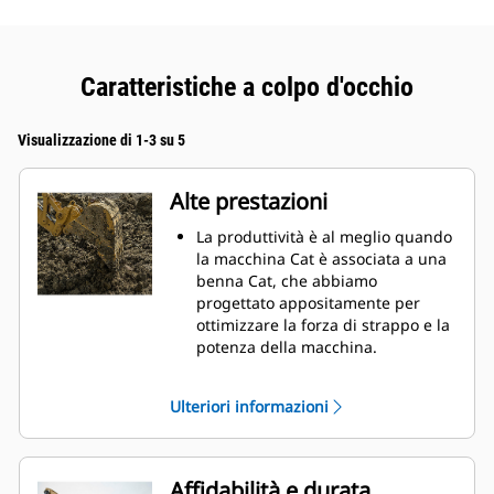
Caratteristiche a colpo d'occhio
Visualizzazione di 1-3 su 5
Alte prestazioni
La produttività è al meglio quando
la macchina Cat è associata a una
benna Cat, che abbiamo
progettato appositamente per
ottimizzare la forza di strappo e la
potenza della macchina.
Il rivestimento a doppio raggio
migliora il flusso di materiale nella
Ulteriori informazioni
benna. Il gioco del tallone
aggiunto assicura che il fondo
della benna non si trascini,
riducendo i costi della
Affidabilità e durata