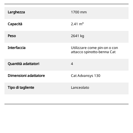
secondaria dell'attacco, rimanendo
sempre visibile all'operatore.
Larghezza
1700 mm
Gli attacchi rapidi spinotto-benna
Cat sono compatibili con gli
Capacità
2.41 m³
escavatori cingolati 311-352 e tutti
gli escavatori gommati. Sono
Peso
2641 kg
inoltre disponibili gli attacchi
larghezze per scavo di fossati.
Interfaccia
Utilizzare come pin-on o con
Gli attrezzi compatibili con il
attacco spinotto-benna Cat
sistema di attacco dedicato CW
usano cerniere ad attacco rapido
Quantità adattatori
4
fisse. Gli attacchi dedicati CW
includono un sistema di
Dimensioni adattatore
Cat Advansys 130
bloccaggio a cuneo per mantenere
gli attrezzi agganciati.
Tipo di tagliente
Lanceolato
Gli attacchi dedicati CW sono
disponibili per tutti gli escavatori
cingolati e gommati.