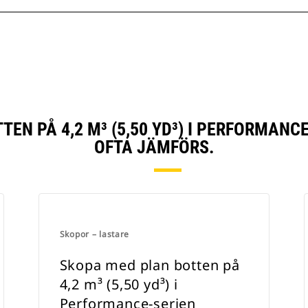
EN PÅ 4,2 M³ (5,50 YD³) I PERFORMAN
OFTA JÄMFÖRS.
Skopor – lastare
Skopa med plan botten på
4,2 m³ (5,50 yd³) i
Performance-serien