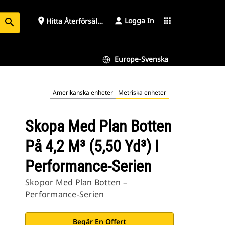
Logga In
place
apps
Hitta Återförsäljare
search
Europe-Svenska
ien
Amerikanska enheter
Metriska enheter
Skopa Med Plan Botten
På 4,2 M³ (5,50 Yd³) I
Performance-Serien
Skopor Med Plan Botten –
Performance-Serien
Begär En Offert