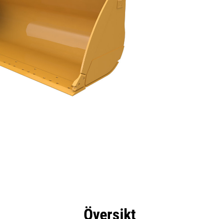
delar
Specifikationer
Verktyg
Rundtur
Översikt