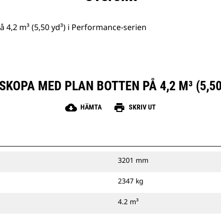
 4,2 m³ (5,50 yd³) i Performance-serien
SKOPA MED PLAN BOTTEN PÅ 4,2 M³ (5,50
cloud_download
print
HÄMTA
SKRIV UT
3201 mm
2347 kg
4.2 m³