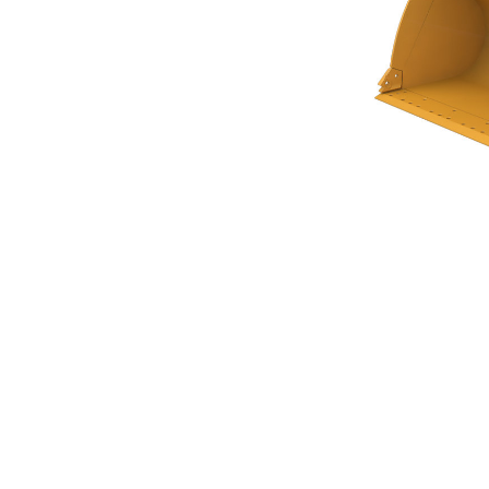
Skopa Med Plan Botten På 4,2 M³ (5,50 Yd³) I Performance-Serien
För
Ändra modell