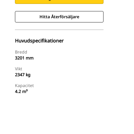
Hitta Återförsäljare
Huvudspecifikationer
Bredd
3201 mm
Vikt
2347 kg
Kapacitet
4.2 m³
Hitta Återförsäljare
Begär En Offert