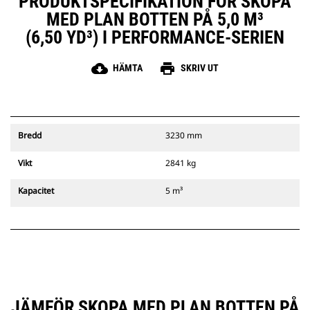
PRODUKTSPECIFIKATION FÖR SKOPA
MED PLAN BOTTEN PÅ 5,0 M³
(6,50 YD³) I PERFORMANCE-SERIEN
cloud_download
print
HÄMTA
SKRIV UT
Bredd
3230 mm
Vikt
2841 kg
Kapacitet
5 m³
JÄMFÖR SKOPA MED PLAN BOTTEN PÅ