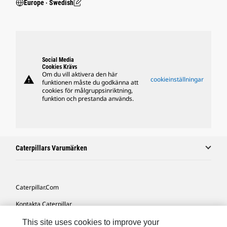
Europe ‧ Swedish
Social Media
Cookies Krävs
Om du vill aktivera den här
warning
cookieinställningar
funktionen måste du godkänna att
cookies för målgruppsinriktning,
funktion och prestanda används.
Caterpillars Varumärken
Caterpillar.com
Kontakta Caterpillar
Mina Marknadsföringspreferenser
This site uses cookies to improve your