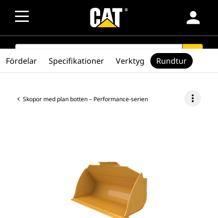
person
SEARCH
search
Fördelar
Specifikationer
Verktyg
Rundtur
more_vert
Skopor med plan botten – Performance-serien