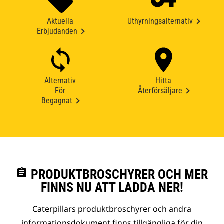
Aktuella
Uthyrningsalternativ
Erbjudanden
Alternativ
Hitta
För
Återförsäljare
Begagnat
assignment
PRODUKTBROSCHYRER OCH MER
FINNS NU ATT LADDA NER!
Caterpillars produktbroschyrer och andra
informationsdokument finns tillgängliga för din