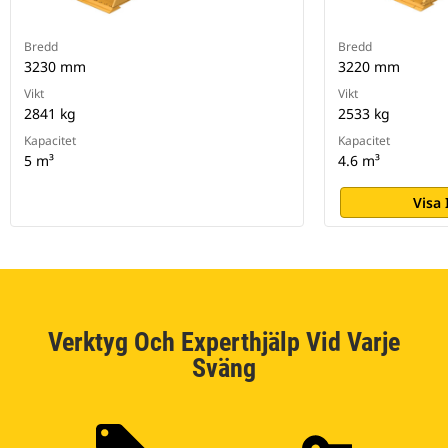
Bredd
Bredd
3230 mm
3220 mm
Vikt
Vikt
2841 kg
2533 kg
Kapacitet
Kapacitet
5 m³
4.6 m³
Visa
Verktyg Och Experthjälp Vid Varje
Sväng