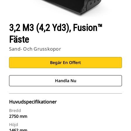
3,2 M3 (4,2 Yd3), Fusion™
Fäste
Sand- Och Grusskopor
Begär En Offert
Handla Nu
Huvudspecifikationer
Bredd
2750 mm
Höjd
1462 mm