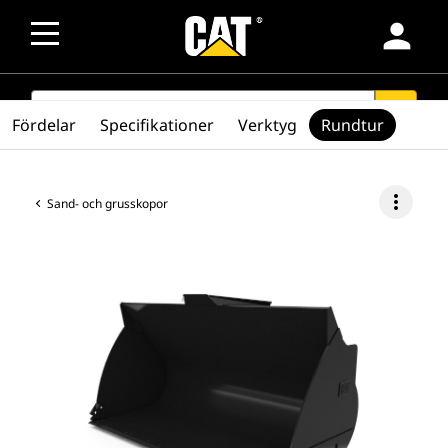
person
SEARCH
search
Fördelar
Specifikationer
Verktyg
Rundtur
more_vert
Sand- och grusskopor