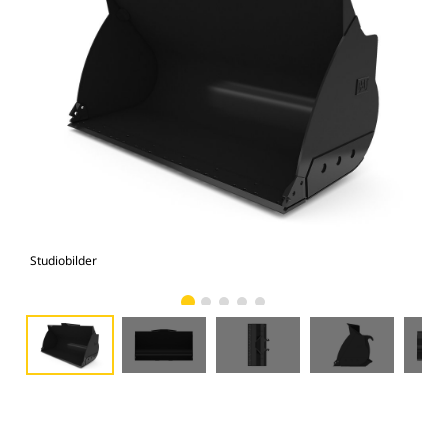
Studiobilder
Vy 