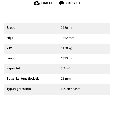
cloud_download
print
HÄMTA
SKRIV UT
Bredd
2750 mm
Höjd
1462 mm
Vikt
1128 kg
Längd
1373 mm
Kapacitet
3.2 m³
Bottenkantens tjocklek
25 mm
Typ av gränssnitt
Fusion™-fäste