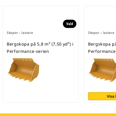
Vald
Skopor – lastare
Skopor – lastare
Bergskopa på 5,8 m³ (7,50 yd³) i
Bergskopa på 
Performance-serien
Performance
Visa