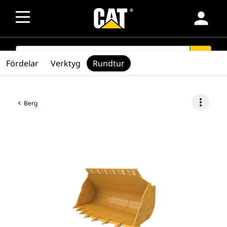
person
SEARCH
search
Fördelar
Verktyg
Rundtur
more_vert
Berg