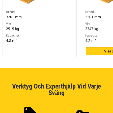
Bredd
Bredd
3201 mm
3201 mm
Vikt
Vikt
2515 kg
2347 kg
Kapacitet
Kapacitet
4.8 m³
4.2 m³
Visa
Verktyg Och Experthjälp Vid Varje
Sväng