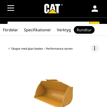
person
SEARCH
search
Fördelar
Specifikationer
Verktyg
Rundtur
more_vert
Skopor med plan botten – Performance-serien