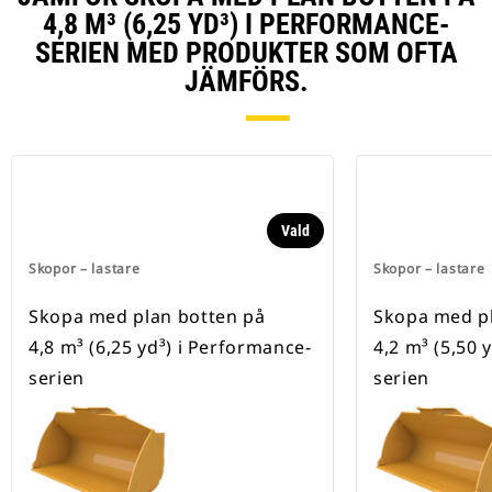
4,8 M³ (6,25 YD³) I PERFORMANCE-
SERIEN MED PRODUKTER SOM OFTA
JÄMFÖRS.
Vald
Skopor – lastare
Skopor – lastare
Skopa med plan botten på
Skopa med pl
4,8 m³ (6,25 yd³) i Performance-
4,2 m³ (5,50 
serien
serien