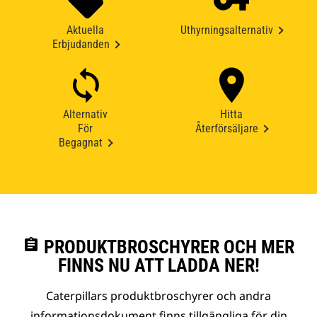
Aktuella
Uthyrningsalternativ
Erbjudanden
Alternativ
Hitta
För
Återförsäljare
Begagnat
assignment
PRODUKTBROSCHYRER OCH MER
FINNS NU ATT LADDA NER!
Caterpillars produktbroschyrer och andra
informationsdokument finns tillgängliga för din