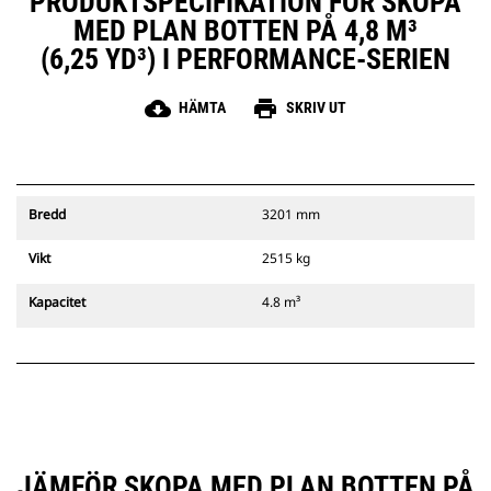
PRODUKTSPECIFIKATION FÖR SKOPA
MED PLAN BOTTEN PÅ 4,8 M³
(6,25 YD³) I PERFORMANCE-SERIEN
cloud_download
print
HÄMTA
SKRIV UT
Bredd
3201 mm
Vikt
2515 kg
Kapacitet
4.8 m³
JÄMFÖR SKOPA MED PLAN BOTTEN PÅ