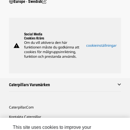
Europe ‧ Swedish
Social Media
Cookies Krävs
Om du vill aktivera den här
warning
cookieinställningar
funktionen måste du godkänna att
cookies för målgruppsinriktning,
funktion och prestanda används.
Caterpillars Varumärken
Caterpillar.com
Kontakta Caterpillar
Mina Marknadsföringspreferenser
This site uses cookies to improve your