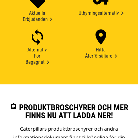
Aktuella
Uthyrningsalternativ
Erbjudanden
Alternativ
Hitta
För
Återförsäljare
Begagnat
assignment
PRODUKTBROSCHYRER OCH MER
FINNS NU ATT LADDA NER!
Caterpillars produktbroschyrer och andra
informationsdokument finns tillgängliga för din