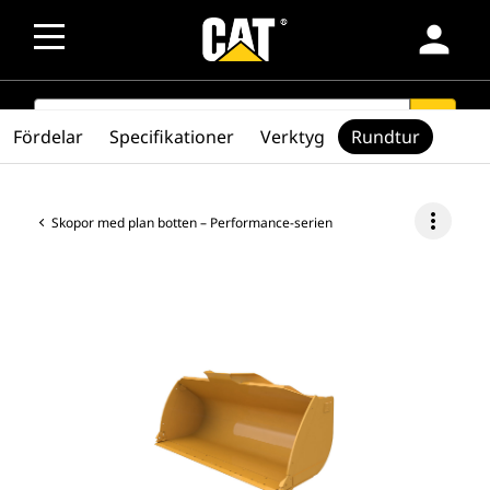
person
SEARCH
search
Fördelar
Specifikationer
Verktyg
Rundtur
more_vert
Skopor med plan botten – Performance-serien