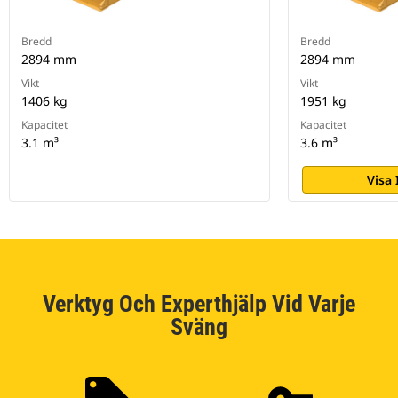
Bredd
Bredd
2894 mm
2894 mm
Vikt
Vikt
1406 kg
1951 kg
Kapacitet
Kapacitet
3.1 m³
3.6 m³
Visa
Verktyg Och Experthjälp Vid Varje
Sväng