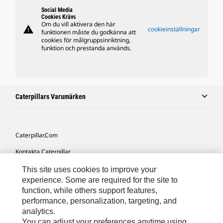
Social Media
Cookies Krävs
Om du vill aktivera den här
warning
cookieinställningar
funktionen måste du godkänna att
cookies för målgruppsinriktning,
funktion och prestanda används.
Caterpillars Varumärken
Caterpillar.com
Kontakta Caterpillar
Mina Marknadsföringspreferenser
This site uses cookies to improve your
experience. Some are required for the site to
Platskarta
function, while others support features,
performance, personalization, targeting, and
Cookie Settings
analytics.
Juridiskt
You can adjust your preferences anytime using