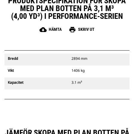
PRODUKTSPECIFIKATION FÖR SKOPA
MED PLAN BOTTEN PÅ 3,1 M³
(4,00 YD³) I PERFORMANCE-SERIEN
cloud_download
print
HÄMTA
SKRIV UT
Bredd
2894 mm
Vikt
1406 kg
Kapacitet
3.1 m³
JÄMFÖR SKOPA MED PLAN BOTTEN PÅ