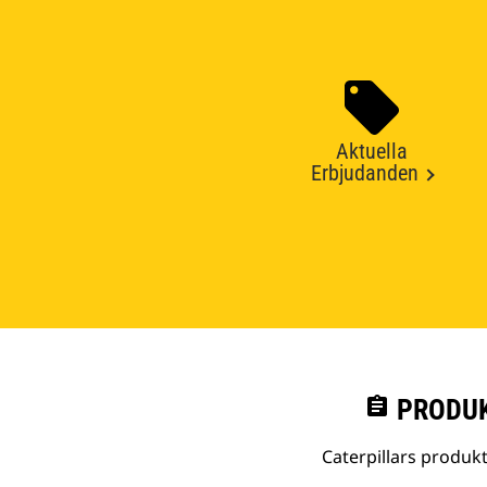
Aktuella
Erbjudanden
assignment
PRODUK
Caterpillars produk