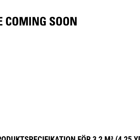
ifikationer
Verktyg
Rundtur
ODUKTSPECIFIKATION FÖR 3,2 M³ (4,25 Y