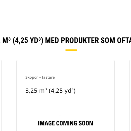
 M³ (4,25 YD³) MED PRODUKTER SOM OF
Skopor – lastare
3,25 m³ (4,25 yd³)