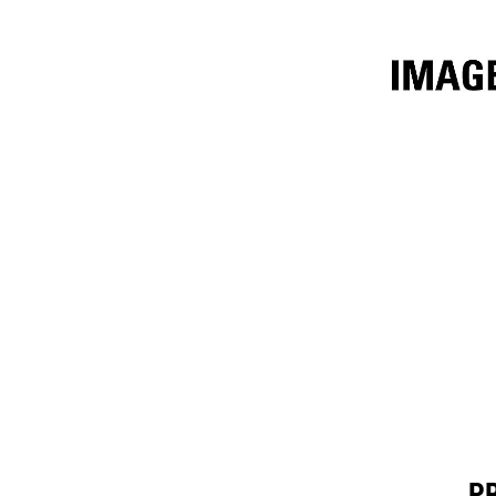
3,2 M³ (4,25 Yd³)
Spec
Ändra modell
PR