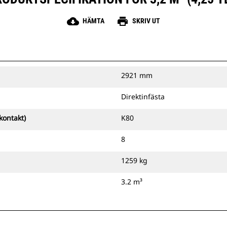
cloud_download
print
HÄMTA
SKRIV UT
2921 mm
Direktinfästa
kontakt)
K80
8
1259 kg
3.2 m³