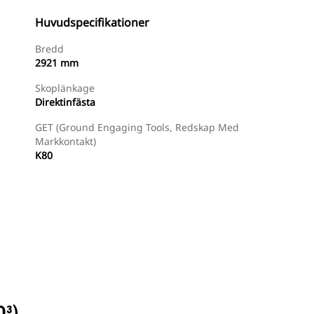
Huvudspecifikationer
Bredd
2921 mm
Skoplänkage
Direktinfästa
GET (ground Engaging Tools, Redskap Med
Markkontakt)
K80
Hitta Återförsäljare
Begär En Offert
D³)