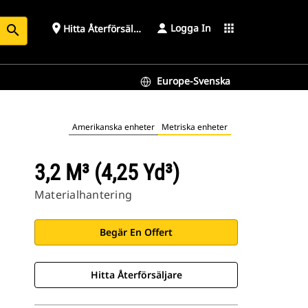
Logga In
place
apps
Hitta Återförsäljare
search
Europe-Svenska
Amerikanska enheter
Metriska enheter
3,2 M³ (4,25 Yd³)
Materialhantering
Begär En Offert
Hitta Återförsäljare