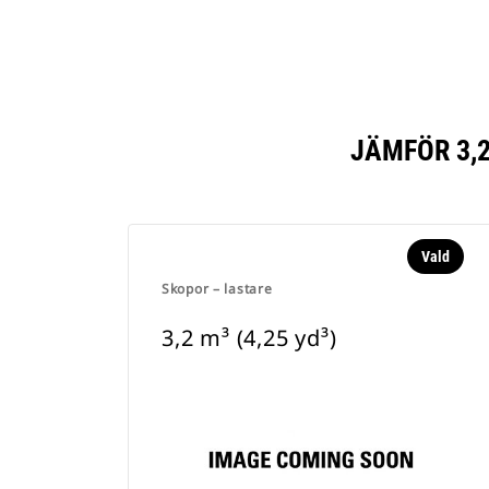
JÄMFÖR 3,2
Vald
Skopor – lastare
3,2 m³ (4,25 yd³)