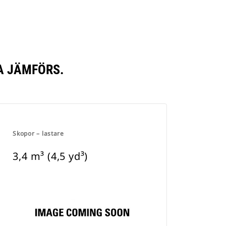
TA JÄMFÖRS.
Skopor – lastare
3,4 m³ (4,5 yd³)