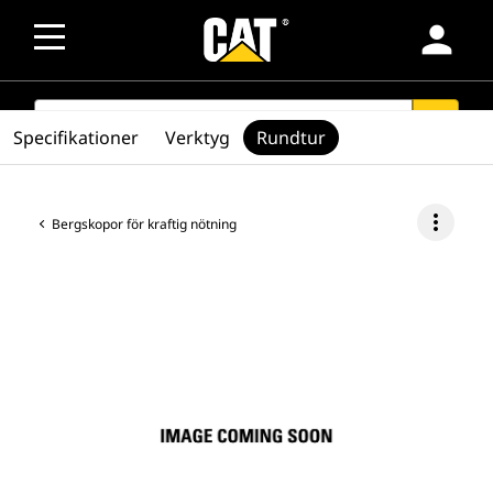
person
SEARCH
search
Specifikationer
Verktyg
Rundtur
more_vert
Bergskopor för kraftig nötning