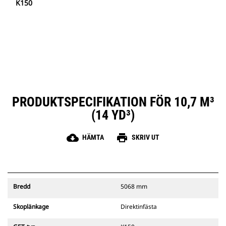
K150
PRODUKTSPECIFIKATION FÖR 10,7 M³
(14 YD³)
cloud_download
print
HÄMTA
SKRIV UT
Bredd
5068 mm
Skoplänkage
Direktinfästa