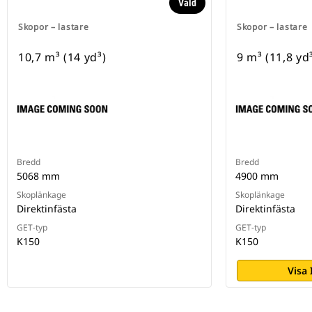
Vald
Skopor – lastare
Skopor – lastare
10,7 m³ (14 yd³)
9 m³ (11,8 yd
Bredd
Bredd
5068 mm
4900 mm
Skoplänkage
Skoplänkage
Direktinfästa
Direktinfästa
GET-typ
GET-typ
K150
K150
Visa