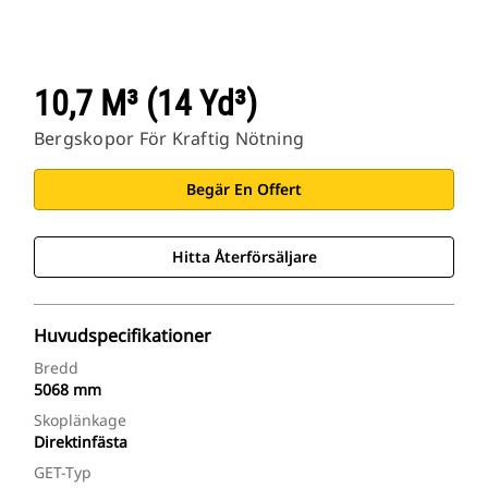
10,7 M³ (14 Yd³)
Bergskopor För Kraftig Nötning
Begär En Offert
Hitta Återförsäljare
Huvudspecifikationer
Bredd
5068 mm
Skoplänkage
Direktinfästa
GET-Typ