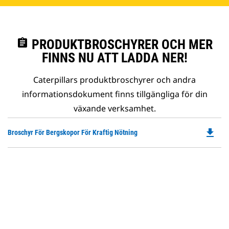
assignment
PRODUKTBROSCHYRER OCH MER
FINNS NU ATT LADDA NER!
Caterpillars produktbroschyrer och andra
informationsdokument finns tillgängliga för din
växande verksamhet.
file_download
Do
Broschyr För Bergskopor För Kraftig Nötning
P
O
in
a
N
Ta