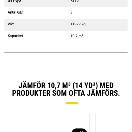
GET-typ
K150
Antal GET
8
Vikt
11927 kg
Kapacitet
10.7 m³
JÄMFÖR 10,7 M³ (14 YD³) MED
PRODUKTER SOM OFTA JÄMFÖRS.