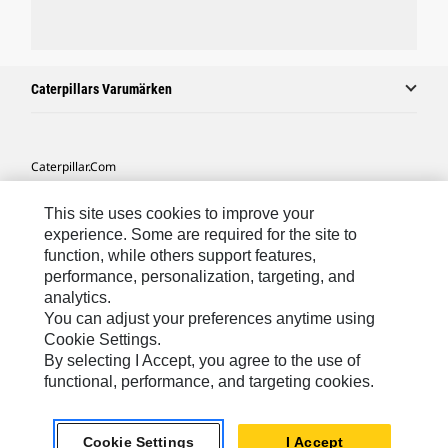
Caterpillars Varumärken
Caterpillar.com
Kontakta Caterpillar
This site uses cookies to improve your
Mina Marknadsföringspreferenser
experience. Some are required for the site to
function, while others support features,
Platskarta
performance, personalization, targeting, and
analytics.
Cookie Settings
You can adjust your preferences anytime using
Juridiskt
Cookie Settings.
By selecting I Accept, you agree to the use of
Sekretess
functional, performance, and targeting cookies.
Europe-Swedish
© 2026 Caterpillar. Med ensamrätt.
Cookie Settings
I Accept