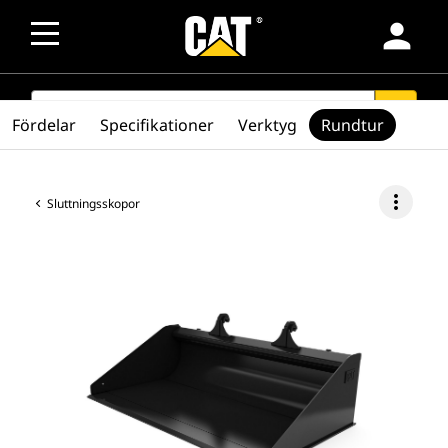
person
SEARCH
search
Fördelar
Specifikationer
Verktyg
Rundtur
more_vert
Sluttningsskopor