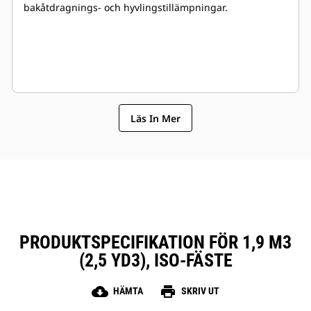
bakåtdragnings- och hyvlingstillämpningar.
Läs In Mer
PRODUKTSPECIFIKATION FÖR 1,9 M3
(2,5 YD3), ISO-FÄSTE
cloud_download
print
HÄMTA
SKRIV UT