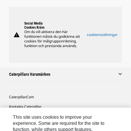
Social Media
Cookies Krävs
Om du vill aktivera den här
warning
cookieinställningar
funktionen måste du godkänna att
cookies för målgruppsinriktning,
funktion och prestanda används.
Caterpillars Varumärken
Caterpillar.com
Kontakta Caterpillar
Mina Marknadsföringspreferenser
This site uses cookies to improve your
experience. Some are required for the site to
Platskarta
function, while others support features,