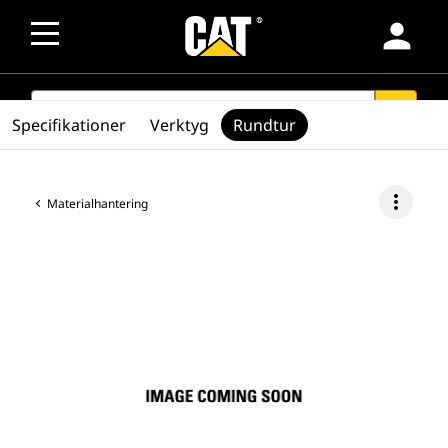
person
SEARCH
search
Specifikationer
Verktyg
Rundtur
more_vert
Materialhantering