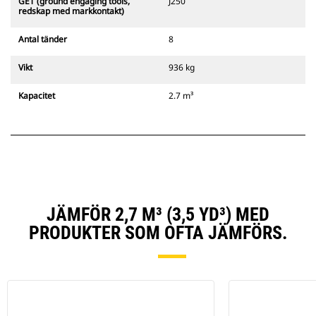
GET (ground engaging tools,
J250
redskap med markkontakt)
Antal tänder
8
Vikt
936 kg
Kapacitet
2.7 m³
JÄMFÖR 2,7 M³ (3,5 YD³) MED
PRODUKTER SOM OFTA JÄMFÖRS.