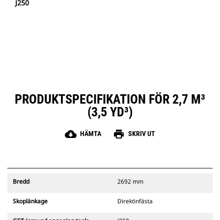
J250
PRODUKTSPECIFIKATION FÖR 2,7 M³
(3,5 YD³)
cloud_download
print
HÄMTA
SKRIV UT
Bredd
2692 mm
Skoplänkage
Direktinfästa