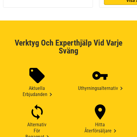
Visa
Verktyg Och Experthjälp Vid Varje
Sväng
Aktuella
Uthyrningsalternativ
Erbjudanden
Alternativ
Hitta
För
Återförsäljare
Begagnat