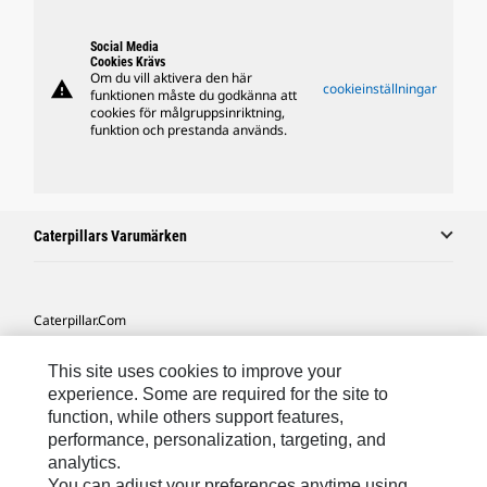
Social Media
Cookies Krävs
Om du vill aktivera den här
warning
cookieinställningar
funktionen måste du godkänna att
cookies för målgruppsinriktning,
funktion och prestanda används.
Caterpillars Varumärken
Caterpillar.com
Kontakta Caterpillar
This site uses cookies to improve your
Mina Marknadsföringspreferenser
experience. Some are required for the site to
function, while others support features,
Platskarta
performance, personalization, targeting, and
analytics.
Cookie Settings
You can adjust your preferences anytime using