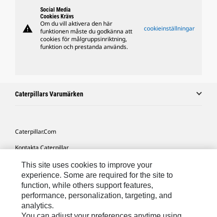
Social Media
Cookies Krävs
Om du vill aktivera den här
warning
cookieinställningar
funktionen måste du godkänna att
cookies för målgruppsinriktning,
funktion och prestanda används.
Caterpillars Varumärken
Caterpillar.com
Kontakta Caterpillar
Mina Marknadsföringspreferenser
This site uses cookies to improve your
experience. Some are required for the site to
Platskarta
function, while others support features,
performance, personalization, targeting, and
Cookie Settings
analytics.
Juridiskt
You can adjust your preferences anytime using