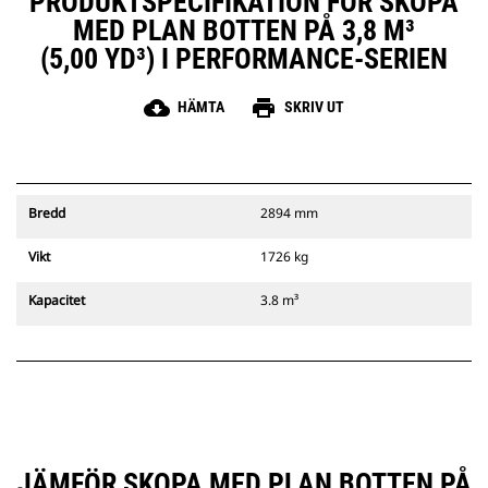
PRODUKTSPECIFIKATION FÖR SKOPA
MED PLAN BOTTEN PÅ 3,8 M³
(5,00 YD³) I PERFORMANCE-SERIEN
cloud_download
print
HÄMTA
SKRIV UT
Bredd
2894 mm
Vikt
1726 kg
Kapacitet
3.8 m³
JÄMFÖR SKOPA MED PLAN BOTTEN PÅ