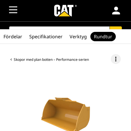
person
SEARCH
search
Fördelar
Specifikationer
Verktyg
Rundtur
more_vert
Skopor med plan botten – Performance-serien