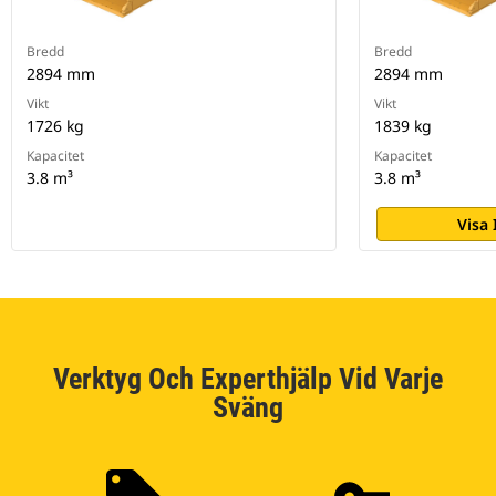
Bredd
Bredd
2894 mm
2894 mm
Vikt
Vikt
1726 kg
1839 kg
Kapacitet
Kapacitet
3.8 m³
3.8 m³
Visa
Verktyg Och Experthjälp Vid Varje
Sväng