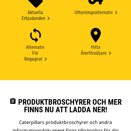
Aktuella
Uthyrningsalternativ
Erbjudanden
Alternativ
Hitta
För
Återförsäljare
Begagnat
assignment
PRODUKTBROSCHYRER OCH MER
FINNS NU ATT LADDA NER!
Caterpillars produktbroschyrer och andra
informationsdokument finns tillgängliga för din