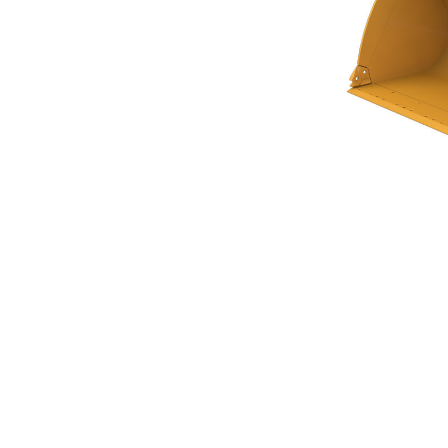
Skopa Med Plan Botten På 3,6 M³ (4,75 Yd³) I Performance-Serien
För
Ändra modell