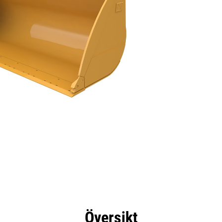
delar
Specifikationer
Verktyg
Rundtur
Översikt