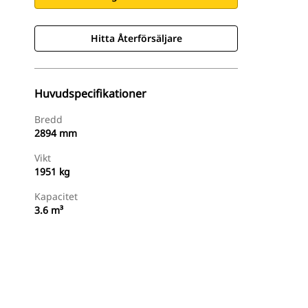
Hitta Återförsäljare
Huvudspecifikationer
Bredd
2894 mm
Vikt
1951 kg
Kapacitet
3.6 m³
Hitta Återförsäljare
Begär En Offert