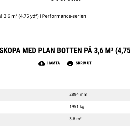
 3,6 m³ (4,75 yd³) i Performance-serien
SKOPA MED PLAN BOTTEN PÅ 3,6 M³ (4,75
cloud_download
print
HÄMTA
SKRIV UT
2894 mm
1951 kg
3.6 m³