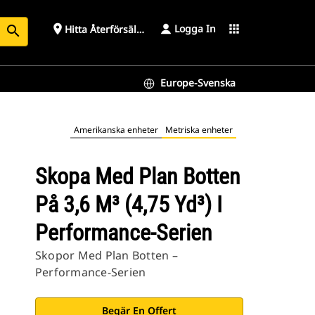
Logga In
place
apps
Hitta Återförsäljare
search
Europe-Svenska
ien
Amerikanska enheter
Metriska enheter
Skopa Med Plan Botten
På 3,6 M³ (4,75 Yd³) I
Performance-Serien
Skopor Med Plan Botten –
Performance-Serien
Begär En Offert