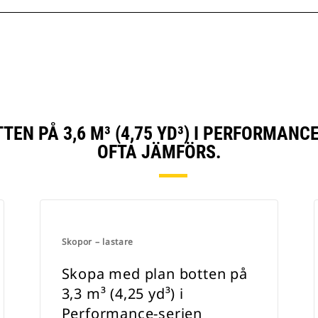
EN PÅ 3,6 M³ (4,75 YD³) I PERFORMAN
OFTA JÄMFÖRS.
Skopor – lastare
Skopa med plan botten på
3,3 m³ (4,25 yd³) i
Performance-serien