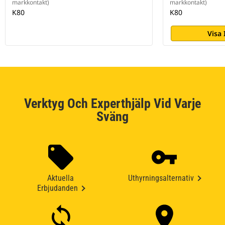
markkontakt)
markkontakt)
K80
K80
Visa
Verktyg Och Experthjälp Vid Varje
Sväng
Aktuella
Uthyrningsalternativ
Erbjudanden