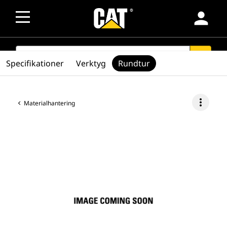
person
SEARCH
search
Specifikationer
Verktyg
Rundtur
more_vert
Materialhantering