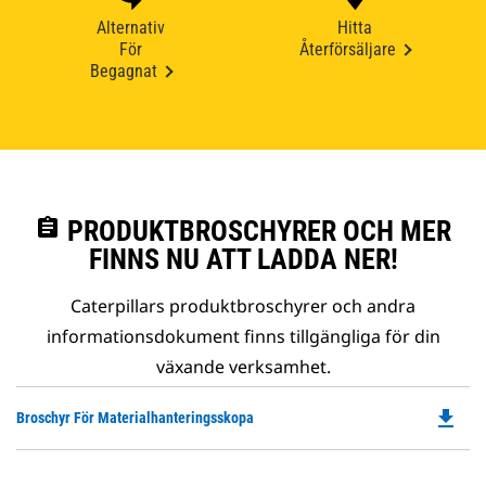
Alternativ
Hitta
För
Återförsäljare
Begagnat
assignment
PRODUKTBROSCHYRER OCH MER
FINNS NU ATT LADDA NER!
Caterpillars produktbroschyrer och andra
informationsdokument finns tillgängliga för din
växande verksamhet.
file_download
Do
Broschyr För Materialhanteringsskopa
P
O
in