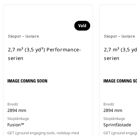
Vald
Skopor – lastare
Skopor – lastare
2,7 m³ (3,5 yd³) Performance-
2,7 m³ (3,5 y
serien
serien
Bredd
Bredd
2894 mm
2894 mm
Skoplänkage
Skoplänkage
Fusion™
Sprintfästade
GET (ground engaging tools, redskap med
GET (ground engagi