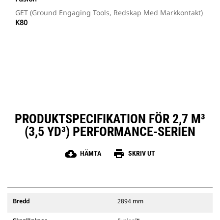
GET (ground Engaging Tools, Redskap Med Markkontakt)
K80
PRODUKTSPECIFIKATION FÖR 2,7 M³
(3,5 YD³) PERFORMANCE-SERIEN
cloud_download
print
HÄMTA
SKRIV UT
Bredd
2894 mm