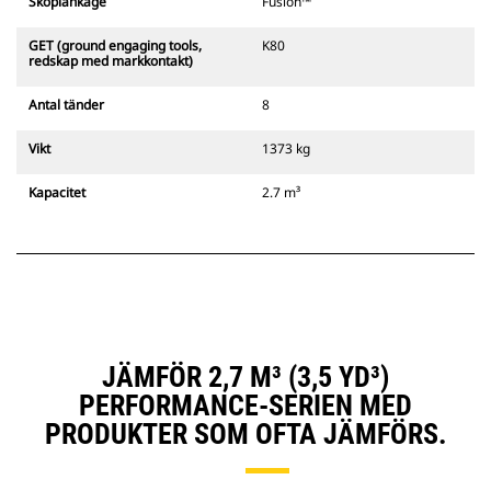
Skoplänkage
Fusion™
GET (ground engaging tools,
K80
redskap med markkontakt)
Antal tänder
8
Vikt
1373 kg
Kapacitet
2.7 m³
JÄMFÖR 2,7 M³ (3,5 YD³)
PERFORMANCE-SERIEN MED
PRODUKTER SOM OFTA JÄMFÖRS.