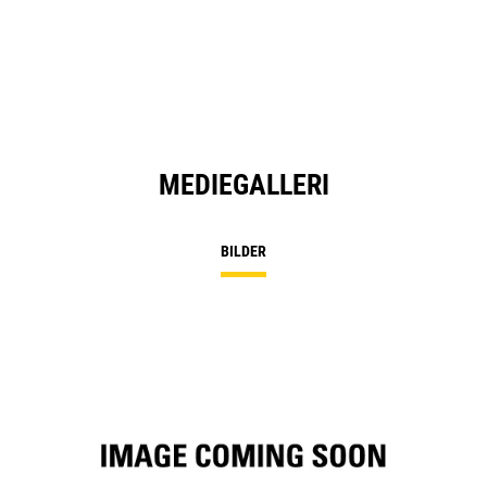
a
N
Ta
MEDIEGALLERI
BILDER