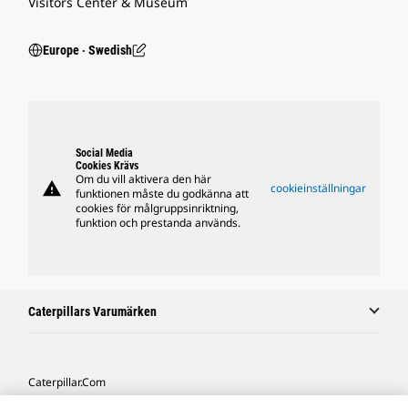
Visitors Center & Museum
Europe ‧ Swedish
Social Media
Cookies Krävs
Om du vill aktivera den här
warning
cookieinställningar
funktionen måste du godkänna att
cookies för målgruppsinriktning,
funktion och prestanda används.
Caterpillars Varumärken
Caterpillar.com