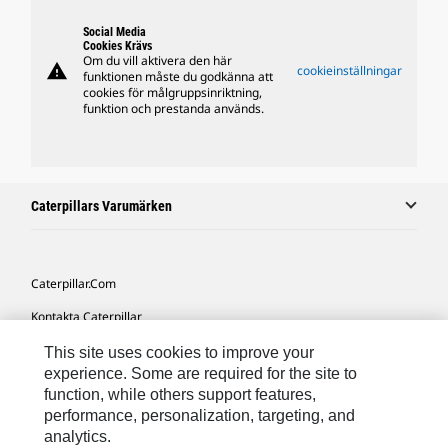
Social Media
Cookies Krävs
Om du vill aktivera den här
warning
cookieinställningar
funktionen måste du godkänna att
cookies för målgruppsinriktning,
funktion och prestanda används.
Caterpillars Varumärken
Caterpillar.com
Kontakta Caterpillar
Mina Marknadsföringspreferenser
This site uses cookies to improve your
experience. Some are required for the site to
Platskarta
function, while others support features,
performance, personalization, targeting, and
Cookie Settings
analytics.