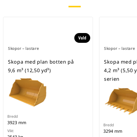
Vald
Skopor – lastare
Skopor – lastare
Skopa med plan botten på
Skopa med pl
9,6 m³ (12,50 yd³)
4,2 m³ (5,50 
serien
Bredd
3923 mm
Bredd
Vikt
3294 mm
2543 kg