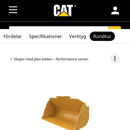
person
SEARCH
search
Fördelar
Specifikationer
Verktyg
Rundtur
more_vert
Skopor med plan botten – Performance-serien