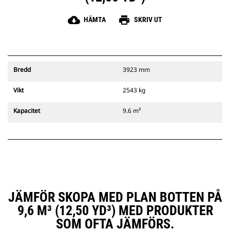
cloud_download
print
HÄMTA
SKRIV UT
Bredd
3923 mm
Vikt
2543 kg
Kapacitet
9.6 m³
JÄMFÖR SKOPA MED PLAN BOTTEN PÅ
9,6 M³ (12,50 YD³) MED PRODUKTER
SOM OFTA JÄMFÖRS.