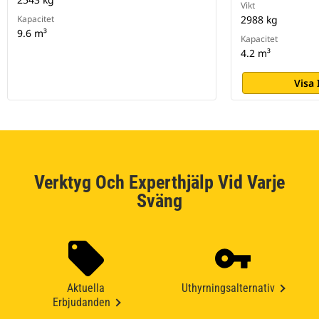
Vikt
Kapacitet
2988 kg
9.6 m³
Kapacitet
4.2 m³
Visa
Verktyg Och Experthjälp Vid Varje
Sväng
Aktuella
Uthyrningsalternativ
Erbjudanden