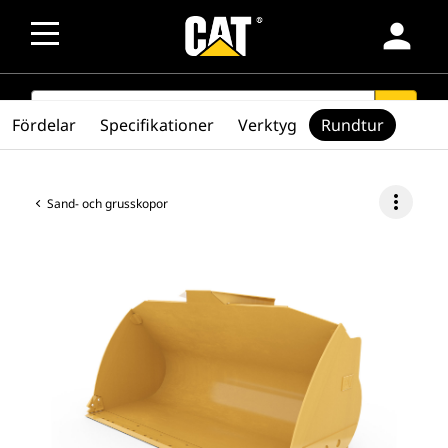
person
SEARCH
search
Fördelar
Specifikationer
Verktyg
Rundtur
more_vert
Sand- och grusskopor