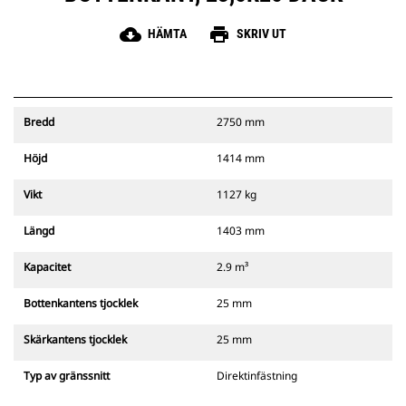
cloud_download
print
HÄMTA
SKRIV UT
Bredd
2750 mm
Höjd
1414 mm
Vikt
1127 kg
Längd
1403 mm
Kapacitet
2.9 m³
Bottenkantens tjocklek
25 mm
Skärkantens tjocklek
25 mm
Typ av gränssnitt
Direktinfästning