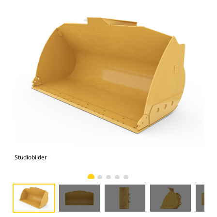
Studiobilder
Vy 