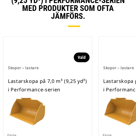
(9,25 YD³) I PERFORMANCE-SERIEN
MED PRODUKTER SOM OFTA
JÄMFÖRS.
Vald
Skopor – lastare
Skopor – lastare
Lastarskopa på 7,0 m³ (9,25 yd³)
Lastarskopa p
i Performance-serien
i Performanc
Fäste
Fäste