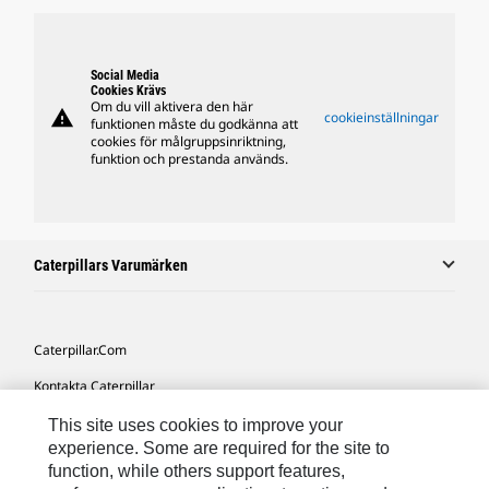
Social Media
Cookies Krävs
Om du vill aktivera den här
warning
cookieinställningar
funktionen måste du godkänna att
cookies för målgruppsinriktning,
funktion och prestanda används.
Caterpillars Varumärken
Caterpillar.com
Kontakta Caterpillar
Mina Marknadsföringspreferenser
This site uses cookies to improve your
experience. Some are required for the site to
Platskarta
function, while others support features,