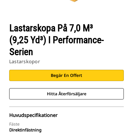
Lastarskopa På 7,0 M³
(9,25 Yd³) I Performance-
Serien
Lastarskopor
Begär En Offert
Hitta Återförsäljare
Huvudspecifikationer
Fäste
Direktinfästning