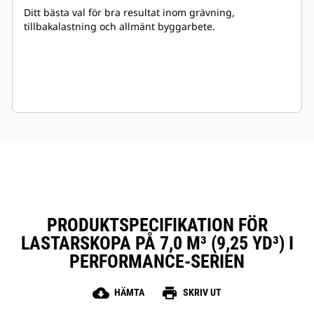
Ditt bästa val för bra resultat inom grävning,
tillbakalastning och allmänt byggarbete.
PRODUKTSPECIFIKATION FÖR
LASTARSKOPA PÅ 7,0 M³ (9,25 YD³) I
PERFORMANCE-SERIEN
cloud_download
print
HÄMTA
SKRIV UT