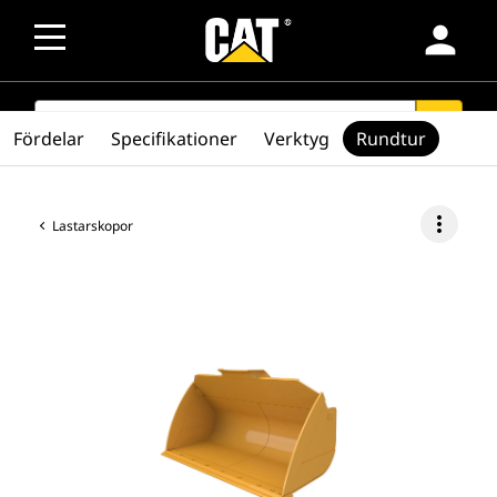
person
SEARCH
search
Fördelar
Specifikationer
Verktyg
Rundtur
more_vert
Lastarskopor