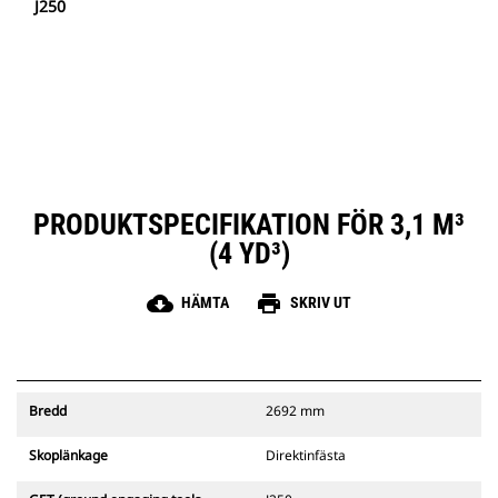
J250
PRODUKTSPECIFIKATION FÖR 3,1 M³
(4 YD³)
cloud_download
print
HÄMTA
SKRIV UT
Bredd
2692 mm
Skoplänkage
Direktinfästa