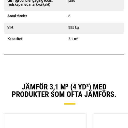
GET (ground engaging tools,
J250
redskap med markkontakt)
Antal tänder
8
Vikt
995 kg
Kapacitet
3.1 m³
JÄMFÖR 3,1 M³ (4 YD³) MED
PRODUKTER SOM OFTA JÄMFÖRS.