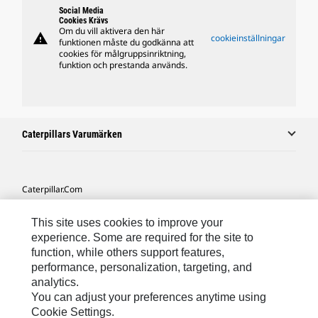
Social Media
Cookies Krävs
Om du vill aktivera den här
warning
cookieinställningar
funktionen måste du godkänna att
cookies för målgruppsinriktning,
funktion och prestanda används.
Caterpillars Varumärken
Caterpillar.com
Kontakta Caterpillar
This site uses cookies to improve your
Mina Marknadsföringspreferenser
experience. Some are required for the site to
function, while others support features,
Platskarta
performance, personalization, targeting, and
analytics.
Cookie Settings
You can adjust your preferences anytime using
Juridiskt
Cookie Settings.