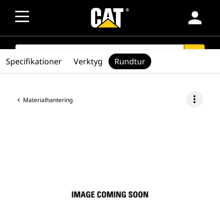
person
SEARCH
search
Specifikationer
Verktyg
Rundtur
more_vert
Materialhantering