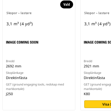
Vald
Skopor – lastare
Skopor – lastare
3,1 m³ (4 yd³)
3,1 m³ (4 yd³)
Bredd
Bredd
2692 mm
2921 mm
Skoplänkage
Skoplänkage
Direktinfästa
Direktinfästa
GET (ground engaging tools, redskap med
GET (ground engagi
markkontakt)
markkontakt)
J250
K80
Visa