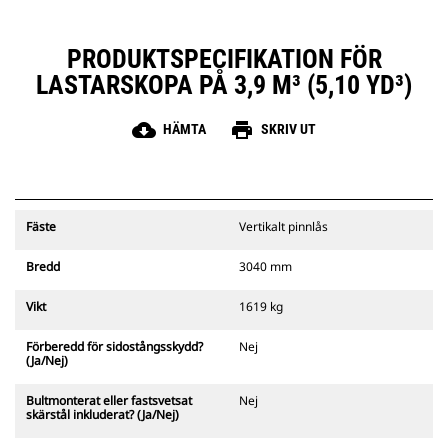
PRODUKTSPECIFIKATION FÖR
LASTARSKOPA PÅ 3,9 M³ (5,10 YD³)
cloud_download
print
HÄMTA
SKRIV UT
Fäste
Vertikalt pinnlås
Bredd
3040 mm
Vikt
1619 kg
Förberedd för sidostångsskydd?
Nej
(Ja/Nej)
Bultmonterat eller fastsvetsat
Nej
skärstål inkluderat? (Ja/Nej)