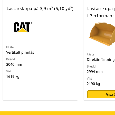
Lastarskopa på 3,9 m³ (5,10 yd³)
Lastarskopa p
i Performanc
Fäste
Vertikalt pinnlås
Fäste
Bredd
Direktinfästning
3040 mm
Bredd
Vikt
2994 mm
1619 kg
Vikt
2190 kg
Visa