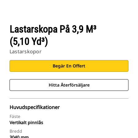
Lastarskopa På 3,9 M³
(5,10 Yd³)
Lastarskopor
Begär En Offert
Hitta Återförsäljare
Huvudspecifikationer
Fäste
Vertikalt pinnlås
Bredd
3040 mm