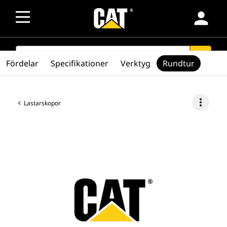
person
SEARCH
search
Fördelar
Specifikationer
Verktyg
Rundtur
more_vert
Lastarskopor