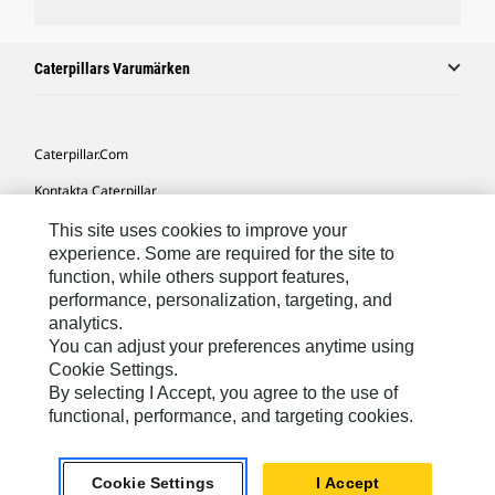
Caterpillars Varumärken
Caterpillar.com
Kontakta Caterpillar
Mina Marknadsföringspreferenser
This site uses cookies to improve your
experience. Some are required for the site to
Platskarta
function, while others support features,
performance, personalization, targeting, and
Cookie Settings
analytics.
Juridiskt
You can adjust your preferences anytime using
Cookie Settings.
Sekretess
By selecting I Accept, you agree to the use of
functional, performance, and targeting cookies.
Europe-Swedish
© 2026 Caterpillar. Med ensamrätt.
Cookie Settings
I Accept