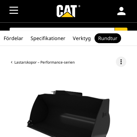
person
SEARCH
search
Fördelar
Specifikationer
Verktyg
Rundtur
more_vert
Lastarskopor – Performance-serien