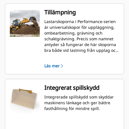
Tillämpning
Lastarskoporna i Performance-serien
är universalskopor för uppläggning,
ombearbetning, grävning och
schaktgrävning. Precis som namnet
antyder så fungerar de här skoporna
bra både vid lastning från upplag och
vid schaktlastning. De är utformade
för standardförhållanden gällande
Läs mer
brytkrafter och nötning. Perfekt för
bakåtdragning och hyvling.
Fyllningsfaktorn för skopor i
Performance-serien kan vara upp till
Integrerat spillskydd
115 % högre än den angivna
kapaciteten.
Integrerade spillskydd som skyddar
maskinens länkage och ger bättre
fasthållning för mindre spill.