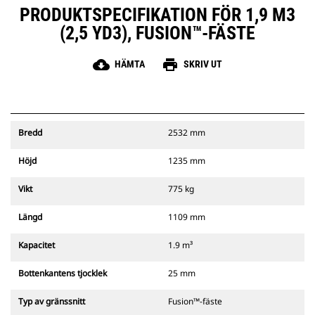
PRODUKTSPECIFIKATION FÖR 1,9 M3
(2,5 YD3), FUSION™-FÄSTE
cloud_download
print
HÄMTA
SKRIV UT
Bredd
2532 mm
Höjd
1235 mm
Vikt
775 kg
Längd
1109 mm
Kapacitet
1.9 m³
Bottenkantens tjocklek
25 mm
Typ av gränssnitt
Fusion™-fäste