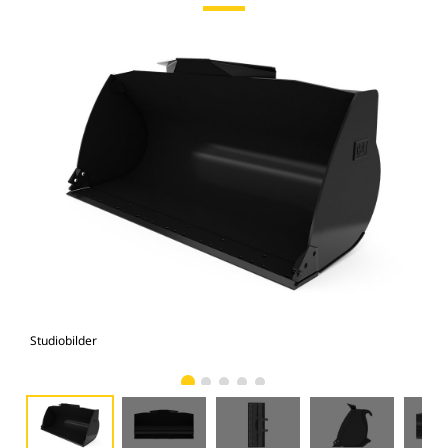
Studiobilder
Vy 