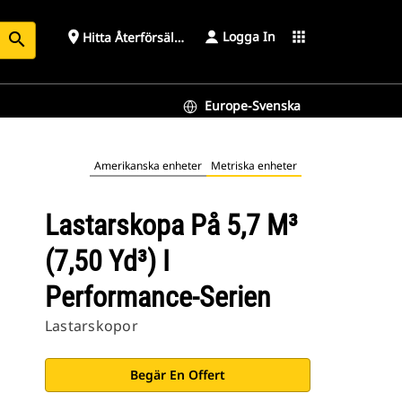
Logga In
place
apps
Hitta Återförsäljare
search
Europe-Svenska
Amerikanska enheter
Metriska enheter
Lastarskopa På 5,7 M³
(7,50 Yd³) I
Performance-Serien
Lastarskopor
Begär En Offert