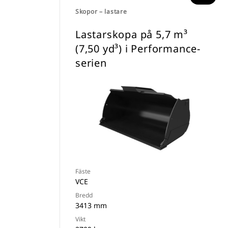
Skopor – lastare
Lastarskopa på 5,7 m³
(7,50 yd³) i Performance-
serien
Fäste
VCE
Bredd
3413 mm
Vikt