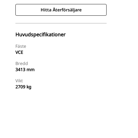
Hitta Återförsäljare
Huvudspecifikationer
Fäste
VCE
Bredd
3413 mm
Vikt
2709 kg
Hitta Återförsäljare
Begär En Offert