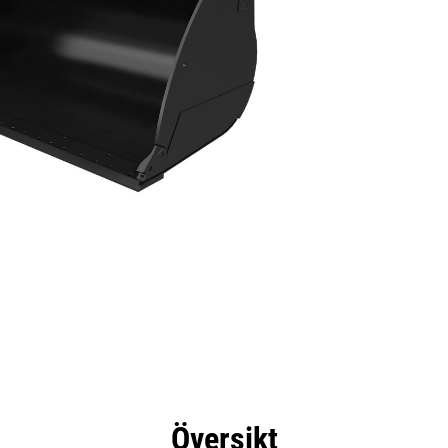
delar
Specifikationer
Verktyg
Rundtur
Översikt