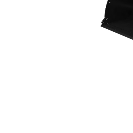
Lastarskopa På 5,7 M³ (7,50 Yd³) I Performance-Serien
För
Ändra modell