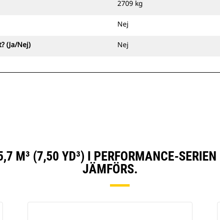
2709 kg
Nej
? (Ja/Nej)
Nej
,7 M³ (7,50 YD³) I PERFORMANCE-SERIE
JÄMFÖRS.