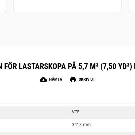
 FÖR LASTARSKOPA PÅ 5,7 M³ (7,50 YD³)
cloud_download
print
HÄMTA
SKRIV UT
VCE
3413 mm