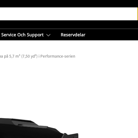
Service Och Support
Reservdelar
a på 5,7 m³ (7,50 yd³) i Performance-serien