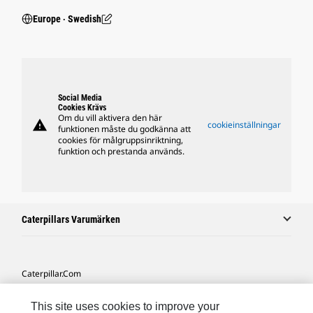
Europe ‧ Swedish
Social Media
Cookies Krävs
Om du vill aktivera den här
warning
cookieinställningar
funktionen måste du godkänna att
cookies för målgruppsinriktning,
funktion och prestanda används.
Caterpillars Varumärken
Caterpillar.com
Kontakta Caterpillar
This site uses cookies to improve your