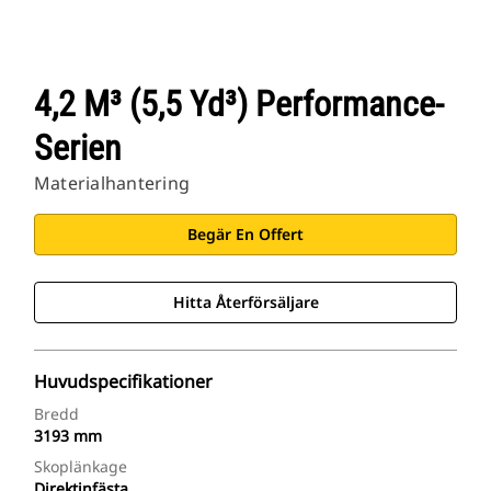
4,2 M³ (5,5 Yd³) Performance-
Serien
Materialhantering
Begär En Offert
Hitta Återförsäljare
Huvudspecifikationer
Bredd
3193 mm
Skoplänkage
Direktinfästa