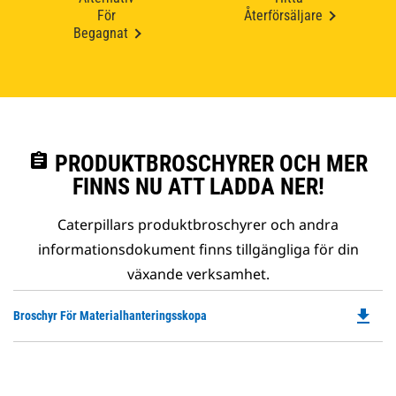
För
Återförsäljare
Begagnat
assignment
PRODUKTBROSCHYRER OCH MER
FINNS NU ATT LADDA NER!
Caterpillars produktbroschyrer och andra
informationsdokument finns tillgängliga för din
växande verksamhet.
file_download
Do
Broschyr För Materialhanteringsskopa
P
O
in
a