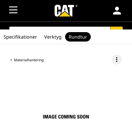
person
SEARCH
search
Specifikationer
Verktyg
Rundtur
more_vert
Materialhantering