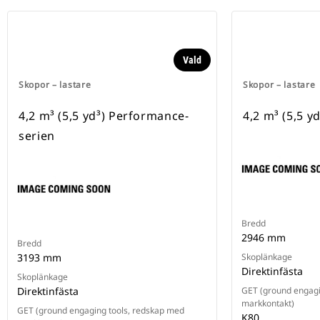
Vald
Skopor – lastare
Skopor – lastare
4,2 m³ (5,5 yd³) Performance-
4,2 m³ (5,5 yd
serien
Bredd
2946 mm
Bredd
3193 mm
Skoplänkage
Direktinfästa
Skoplänkage
Direktinfästa
GET (ground engagi
markkontakt)
GET (ground engaging tools, redskap med
K80