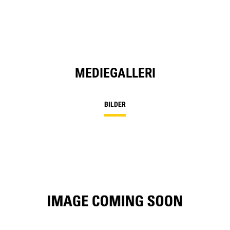
N
Ta
MEDIEGALLERI
BILDER