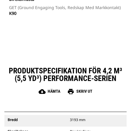
GET (ground Engaging Tools, Redskap Med Markkontakt)
K90
PRODUKTSPECIFIKATION FÖR 4,2 M³
(5,5 YD³) PERFORMANCE-SERIEN
cloud_download
print
HÄMTA
SKRIV UT
Bredd
3193 mm