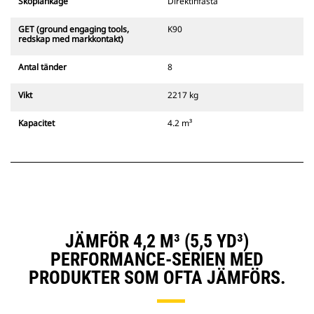
Skoplänkage
Direktinfästa
GET (ground engaging tools,
K90
redskap med markkontakt)
Antal tänder
8
Vikt
2217 kg
Kapacitet
4.2 m³
JÄMFÖR 4,2 M³ (5,5 YD³)
PERFORMANCE-SERIEN MED
PRODUKTER SOM OFTA JÄMFÖRS.