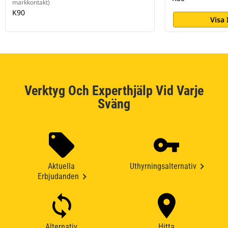
markkontakt)
K90
Visa
Verktyg Och Experthjälp Vid Varje
Sväng
Aktuella
Uthyrningsalternativ
Erbjudanden
Alternativ
Hitta