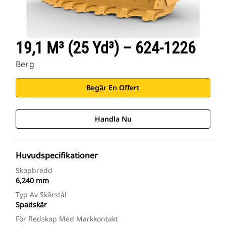
19,1 M³ (25 Yd³) – 624-1226
Berg
Begär En Offert
Handla Nu
Huvudspecifikationer
Skopbredd
6,240 mm
Typ Av Skärstål
Spadskär
För Redskap Med Markkontakt