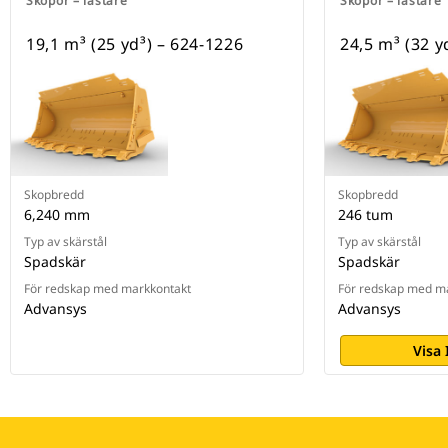
Skopor – lastare
Skopor – lastare
19,1 m³ (25 yd³) – 624-1226
24,5 m³ (32 y
Skopbredd
Skopbredd
6,240 mm
246 tum
Typ av skärstål
Typ av skärstål
Spadskär
Spadskär
För redskap med markkontakt
För redskap med m
Advansys
Advansys
Visa