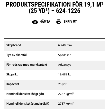
PRODUKTSPECIFIKATION FÖR 19,1 M³
(25 YD³) – 624-1226
cloud_download
print
HÄMTA
SKRIV UT
Skopbredd
6,240 mm
Typ av skärstål
Spadskär
För redskap med markkontakt
Advansys
Skopvikt
19,689 kg
Kapacitet
25 yd³
Nominell densitet (högt lyft)
2787 kg/m³
Nominell densitet (standardlyft)
2787 kg/m³