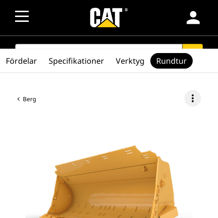
person
SEARCH
search
Fördelar
Specifikationer
Verktyg
Rundtur
more_vert
Berg