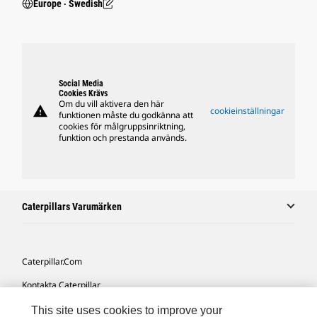
Europe ‧ Swedish
Social Media
Cookies Krävs
Om du vill aktivera den här
warning
cookieinställningar
funktionen måste du godkänna att
cookies för målgruppsinriktning,
funktion och prestanda används.
Caterpillars Varumärken
Caterpillar.com
Kontakta Caterpillar
Mina Marknadsföringspreferenser
This site uses cookies to improve your