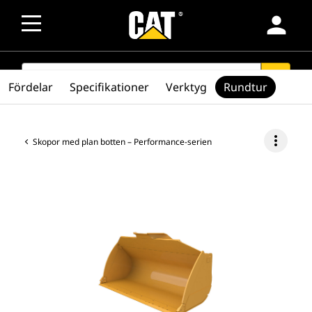
person
SEARCH
search
Fördelar
Specifikationer
Verktyg
Rundtur
more_vert
Skopor med plan botten – Performance-serien