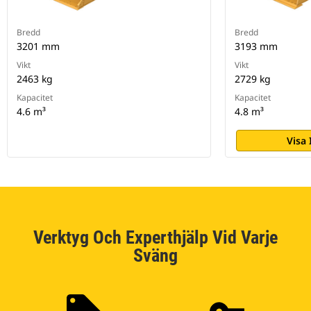
Bredd
Bredd
3201 mm
3193 mm
Vikt
Vikt
2463 kg
2729 kg
Kapacitet
Kapacitet
4.6 m³
4.8 m³
Visa
Verktyg Och Experthjälp Vid Varje
Sväng