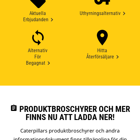
Aktuella
Uthyrningsalternativ
Erbjudanden
Alternativ
Hitta
För
Återförsäljare
Begagnat
assignment
PRODUKTBROSCHYRER OCH MER
FINNS NU ATT LADDA NER!
Caterpillars produktbroschyrer och andra
informationsdokument finns tillgängliga för din