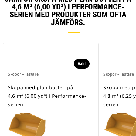
4,6 M³ (6,00 YD³) I PERFORMANCE-
SERIEN MED PRODUKTER SOM OFTA
JÄMFÖRS.
Vald
Skopor – lastare
Skopor – lastare
Skopa med plan botten på
Skopa med pl
4,6 m³ (6,00 yd³) i Performance-
4,8 m³ (6,25 
serien
serien