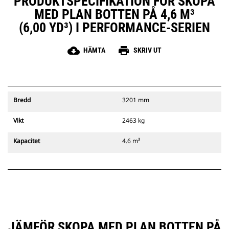
PRODUKTSPECIFIKATION FÖR SKOPA
MED PLAN BOTTEN PÅ 4,6 M³
(6,00 YD³) I PERFORMANCE-SERIEN
cloud_download
print
HÄMTA
SKRIV UT
Bredd
3201 mm
Vikt
2463 kg
Kapacitet
4.6 m³
JÄMFÖR SKOPA MED PLAN BOTTEN PÅ