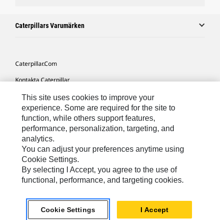
Caterpillars Varumärken
Caterpillar.com
Kontakta Caterpillar
Mina Marknadsföringspreferenser
This site uses cookies to improve your
experience. Some are required for the site to
Platskarta
function, while others support features,
performance, personalization, targeting, and
Cookie Settings
analytics.
Juridiskt
You can adjust your preferences anytime using
Cookie Settings.
Sekretess
By selecting I Accept, you agree to the use of
functional, performance, and targeting cookies.
Europe-Swedish
© 2026 Caterpillar. Med ensamrätt.
Cookie Settings
I Accept