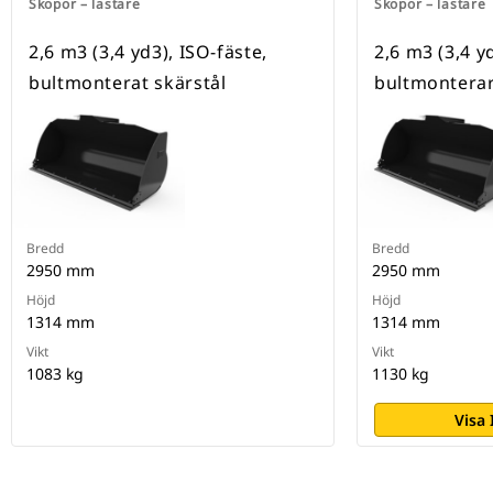
Skopor – lastare
Skopor – lastare
2,6 m3 (3,4 yd3), ISO-fäste,
2,6 m3 (3,4 y
bultmonterat skärstål
bultmonterar
Bredd
Bredd
2950 mm
2950 mm
Höjd
Höjd
1314 mm
1314 mm
Vikt
Vikt
1083 kg
1130 kg
Visa