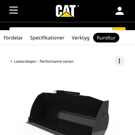
person
SEARCH
search
Fördelar
Specifikationer
Verktyg
Rundtur
more_vert
Lastarskopor – Performance-serien