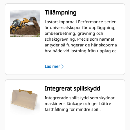
Tillämpning
Lastarskoporna i Performance-serien
är universalskopor för uppläggning,
ombearbetning, grävning och
schaktgrävning. Precis som namnet
antyder så fungerar de här skoporna
bra både vid lastning från upplag och
vid schaktlastning. De är utformade
för standardförhållanden gällande
Läs mer
brytkrafter och nötning. Perfekt för
bakåtdragning och hyvling.
Fyllningsfaktorn för skopor i
Performance-serien kan vara upp till
Integrerat spillskydd
115 % högre än den angivna
kapaciteten.
Integrerade spillskydd som skyddar
maskinens länkage och ger bättre
fasthållning för mindre spill.