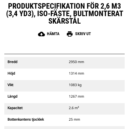
PRODUKTSPECIFIKATION FÖR 2,6 M3
(3,4 YD3), ISO-FÄSTE, BULTMONTERAT
SKÄRSTÅL
cloud_download
print
HÄMTA
SKRIV UT
Bredd
2950 mm
Höjd
1314 mm
Vikt
1083 kg
Längd
1267 mm
Kapacitet
2.6 m³
Bottenkantens tjocklek
25 mm