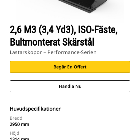
2,6 M3 (3,4 Yd3), ISO-Fäste,
Bultmonterat Skärstål
Lastarskopor – Performance-Serien
Begär En Offert
Handla Nu
Huvudspecifikationer
Bredd
2950 mm
Höjd
1314 mm