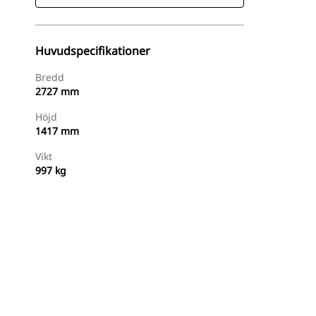
Huvudspecifikationer
Bredd
2727 mm
Höjd
1417 mm
Vikt
997 kg
Handla Nu
Begär En Offert