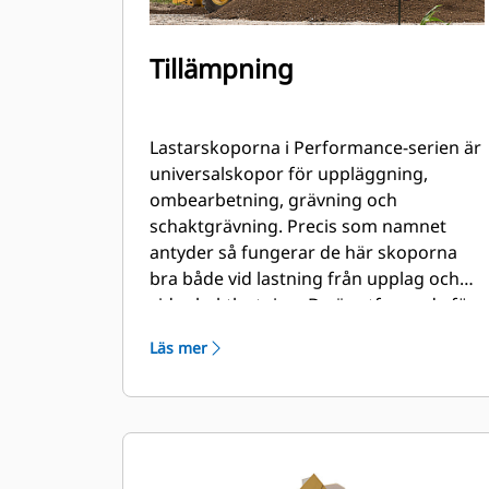
Tillämpning
Lastarskoporna i Performance-serien är
universalskopor för uppläggning,
ombearbetning, grävning och
schaktgrävning. Precis som namnet
antyder så fungerar de här skoporna
bra både vid lastning från upplag och
vid schaktlastning. De är utformade för
standardförhållanden gällande
Läs mer
brytkrafter och nötning. Perfekt för
bakåtdragning och hyvling.
Fyllningsfaktorn för skopor i
Performance-serien kan vara upp till
115 % högre än den angivna
kapaciteten.