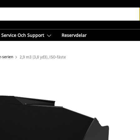
Service Och Support
Reservdelar
e-serien
2,9 m3 (3,8 yd3), ISO-fäste