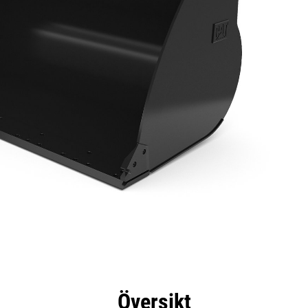
delar
Specifikationer
Verktyg
Rundtur
Översikt