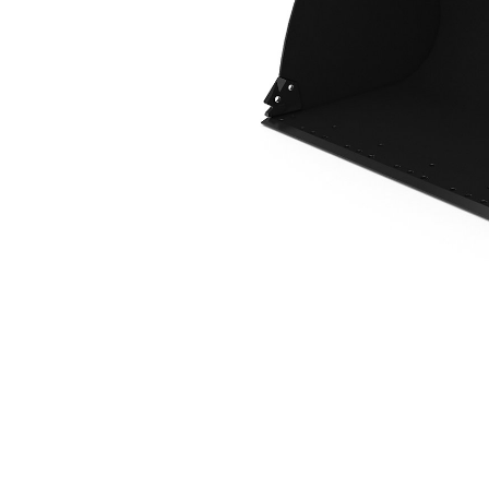
2,9 M3 (3,8 Yd3), ISO-Fäste
För
Ändra modell