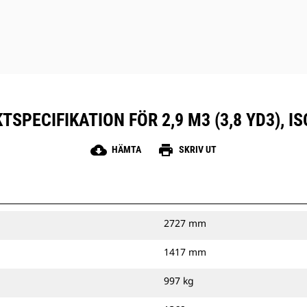
SPECIFIKATION FÖR 2,9 M3 (3,8 YD3), I
cloud_download
print
HÄMTA
SKRIV UT
2727 mm
1417 mm
997 kg