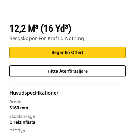
12,2 M³ (16 Yd³)
Bergskopor För Kraftig Nötning
Begär En Offert
Hitta Återförsäljare
Huvudspecifikationer
Bredd
5160 mm
Skoplänkage
Direktinfästa
GET-Typ