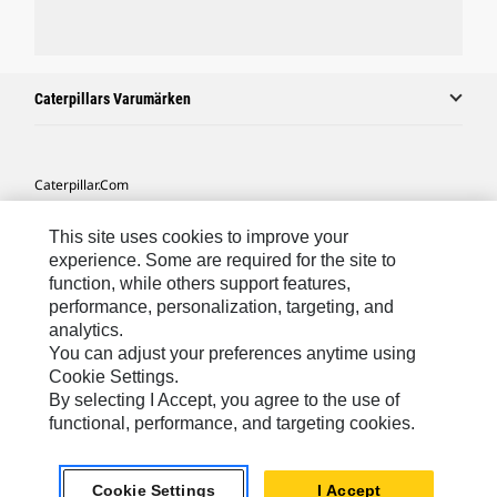
Caterpillars Varumärken
Caterpillar.com
Kontakta Caterpillar
This site uses cookies to improve your
Mina Marknadsföringspreferenser
experience. Some are required for the site to
function, while others support features,
Platskarta
performance, personalization, targeting, and
analytics.
Cookie Settings
You can adjust your preferences anytime using
Juridiskt
Cookie Settings.
By selecting I Accept, you agree to the use of
Sekretess
functional, performance, and targeting cookies.
Europe-Swedish
© 2026 Caterpillar. Med ensamrätt.
Cookie Settings
I Accept