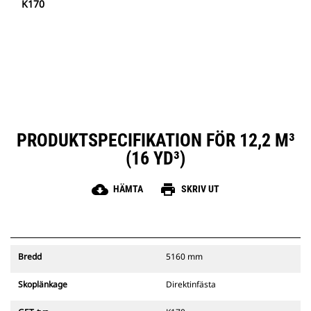
K170
PRODUKTSPECIFIKATION FÖR 12,2 M³
(16 YD³)
cloud_download
print
HÄMTA
SKRIV UT
Bredd
5160 mm
Skoplänkage
Direktinfästa