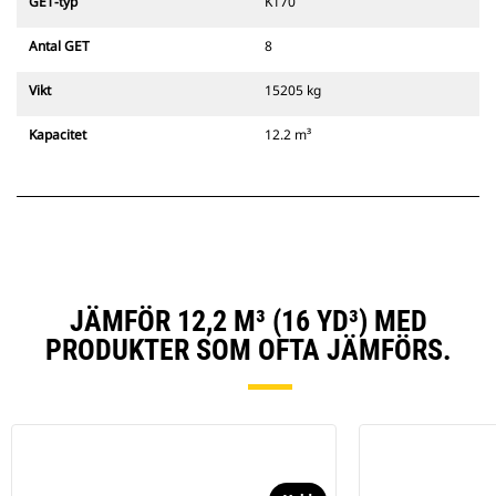
GET-typ
K170
Antal GET
8
Vikt
15205 kg
Kapacitet
12.2 m³
JÄMFÖR 12,2 M³ (16 YD³) MED
PRODUKTER SOM OFTA JÄMFÖRS.