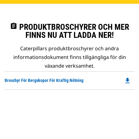
assignment
PRODUKTBROSCHYRER OCH MER
FINNS NU ATT LADDA NER!
Caterpillars produktbroschyrer och andra
informationsdokument finns tillgängliga för din
växande verksamhet.
file_download
Do
Broschyr För Bergskopor För Kraftig Nötning
P
O
in
a
N
Ta