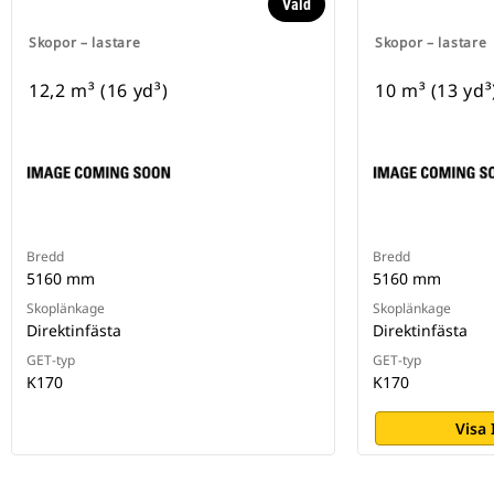
Vald
Skopor – lastare
Skopor – lastare
12,2 m³ (16 yd³)
10 m³ (13 yd
Bredd
Bredd
5160 mm
5160 mm
Skoplänkage
Skoplänkage
Direktinfästa
Direktinfästa
GET-typ
GET-typ
K170
K170
Visa