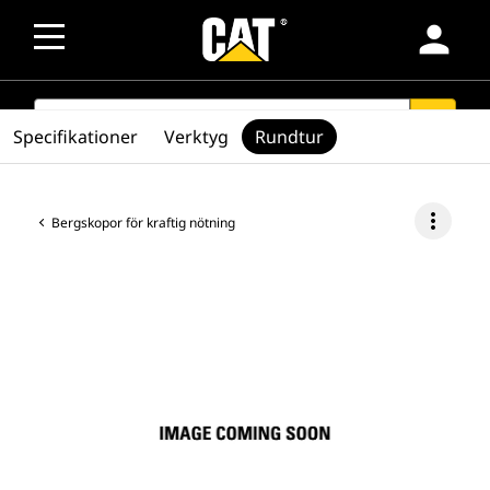
person
SEARCH
search
Specifikationer
Verktyg
Rundtur
more_vert
Bergskopor för kraftig nötning