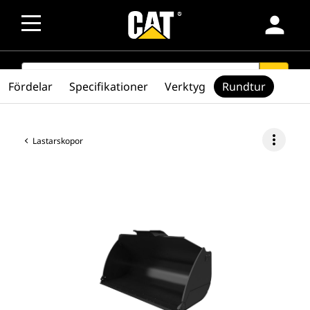
person
SEARCH
search
Fördelar
Specifikationer
Verktyg
Rundtur
more_vert
Lastarskopor