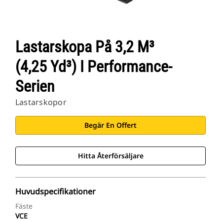
Lastarskopa På 3,2 M³
(4,25 Yd³) I Performance-
Serien
Lastarskopor
Begär En Offert
Hitta Återförsäljare
Huvudspecifikationer
Fäste
VCE