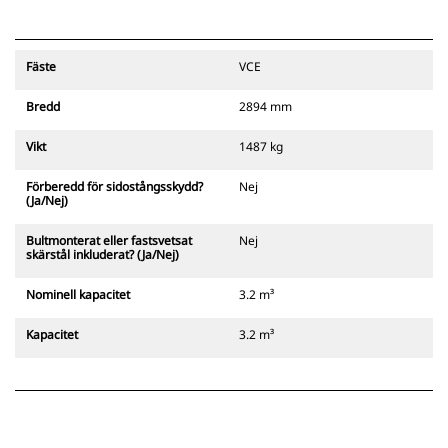
Fäste
VCE
Bredd
2894 mm
Vikt
1487 kg
Förberedd för sidostångsskydd?
Nej
(Ja/Nej)
Bultmonterat eller fastsvetsat
Nej
skärstål inkluderat? (Ja/Nej)
Nominell kapacitet
3.2 m³
Kapacitet
3.2 m³