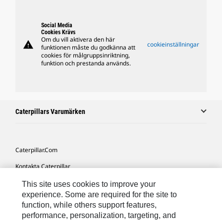
Social Media
Cookies Krävs
Om du vill aktivera den här
warning
cookieinställningar
funktionen måste du godkänna att
cookies för målgruppsinriktning,
funktion och prestanda används.
Caterpillars Varumärken
Caterpillar.com
Kontakta Caterpillar
Mina Marknadsföringspreferenser
This site uses cookies to improve your
experience. Some are required for the site to
Platskarta
function, while others support features,
performance, personalization, targeting, and
Cookie Settings