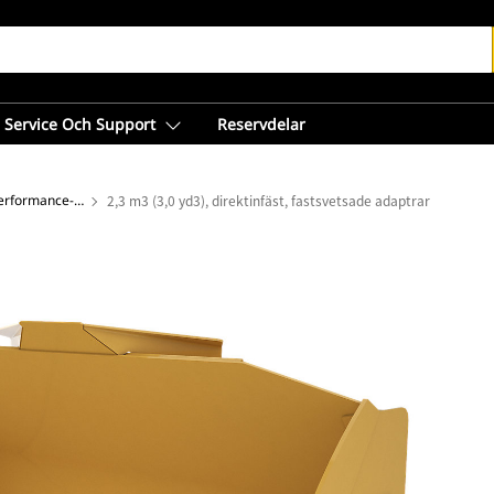
Service Och Support
Reservdelar
Skopor med plan botten – Performance-serien
2,3 m3 (3,0 yd3), direktinfäst, fastsvetsade adaptrar