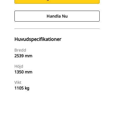
Handla Nu
Huvudspecifikationer
Bredd
2539 mm
Höjd
1350 mm
Vikt
1105 kg
Handla Nu
Begär En Offert