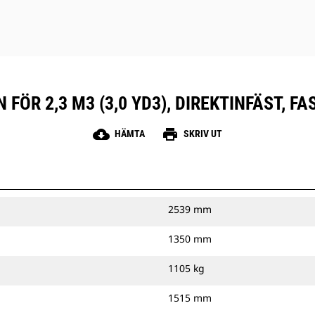
 FÖR 2,3 M3 (3,0 YD3), DIREKTINFÄST, 
cloud_download
print
HÄMTA
SKRIV UT
2539 mm
1350 mm
1105 kg
1515 mm