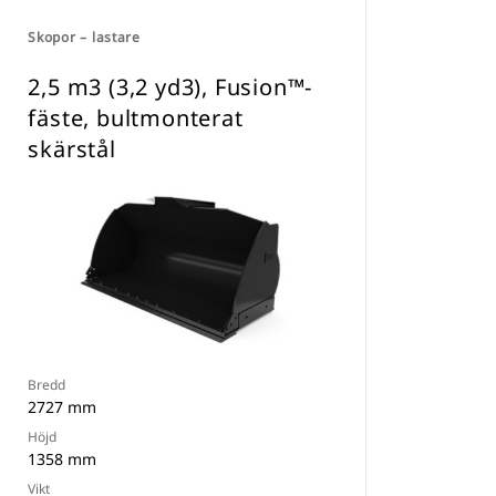
Skopor – lastare
2,5 m3 (3,2 yd3), Fusion™-
fäste, bultmonterat
skärstål
Bredd
2727 mm
Höjd
1358 mm
Vikt