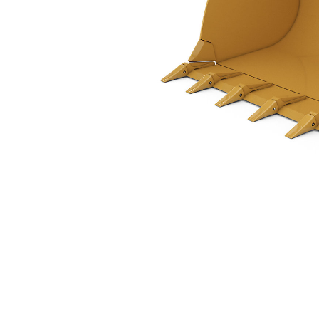
2,3 M3 (3,0 Yd3), Direktinfäst, Fastsvetsade Adaptrar
För
Ändra modell