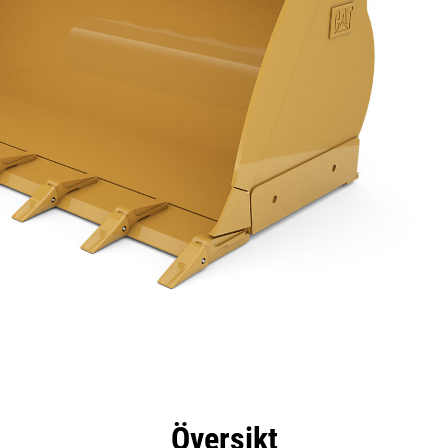
delar
Specifikationer
Verktyg
Rundtur
Översikt