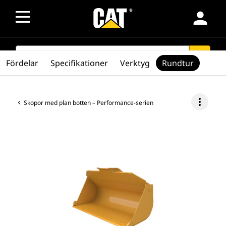
person
SEARCH
search
Fördelar
Specifikationer
Verktyg
Rundtur
more_vert
Skopor med plan botten – Performance-serien