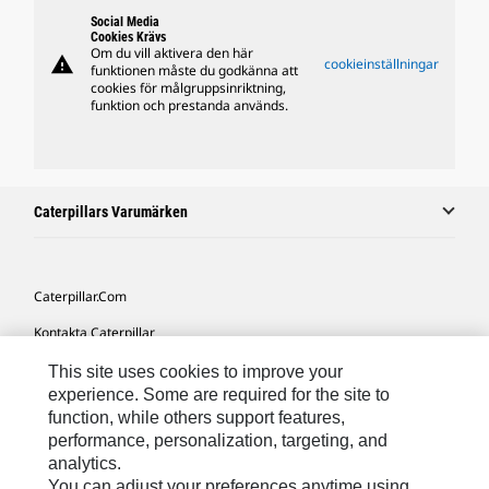
Social Media
Cookies Krävs
Om du vill aktivera den här
warning
cookieinställningar
funktionen måste du godkänna att
cookies för målgruppsinriktning,
funktion och prestanda används.
Caterpillars Varumärken
Caterpillar.com
Kontakta Caterpillar
Mina Marknadsföringspreferenser
This site uses cookies to improve your
experience. Some are required for the site to
Platskarta
function, while others support features,
performance, personalization, targeting, and
Cookie Settings
analytics.
Juridiskt
You can adjust your preferences anytime using