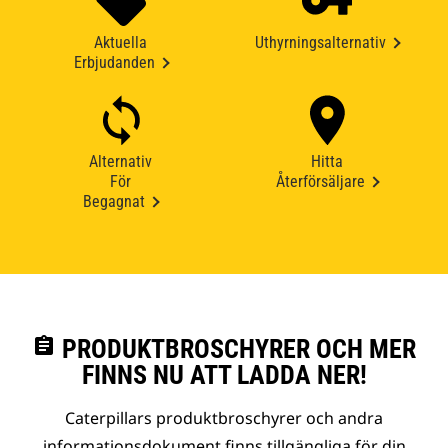
Aktuella
Uthyrningsalternativ
Erbjudanden
Alternativ
Hitta
För
Återförsäljare
Begagnat
assignment
PRODUKTBROSCHYRER OCH MER
FINNS NU ATT LADDA NER!
Caterpillars produktbroschyrer och andra
informationsdokument finns tillgängliga för din