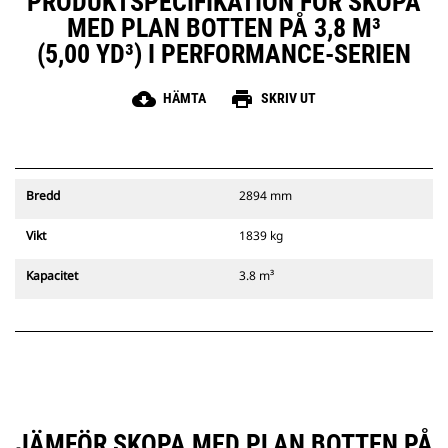
PRODUKTSPECIFIKATION FÖR SKOPA
MED PLAN BOTTEN PÅ 3,8 M³
(5,00 YD³) I PERFORMANCE-SERIEN
cloud_download
print
HÄMTA
SKRIV UT
Bredd
2894 mm
Vikt
1839 kg
Kapacitet
3.8 m³
JÄMFÖR SKOPA MED PLAN BOTTEN PÅ